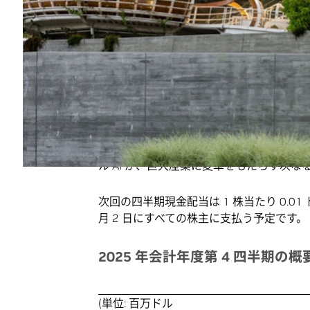
りの利益は 2.99 ドルで、前年度から 13
NVIDIA の創業者/CEO であるジェンスン 
論 AI による新たなスケーリング則が加わる
量の増加はモデルをより優れたものにし、
します。」
「NVIDIAは、 Blackwell AI 
期に数十億ドルの売上高を達成しています。A
ル AI が、巨大産業に変革をもたらす次な
次回の四半期現金配当は 1 株当たり 0.01 ド
月 2 日にすべての株主に支払う予定です。
2025 年会計年度第 4 四半期の概
(単位: 百万ドル