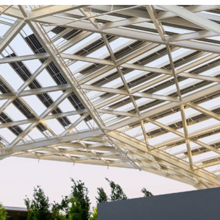
第 3 四半期から 12% 増、前年同期から 78% 増
 356 億ドルで、第 3 四半期から 16% 増、前年同期か
で、114% 増
VDA) は、2025 年 1 月 26 日に終了した第 4 四半期の売上高
。前四半期から 12% 増加し、前年同期から 78% 増加しま
期の希薄後 1 株当たりの利益は 0.89 ドルで、前四半期から
た。非 GAAP に基づく希薄後 1 株当たりの利益は 0.89 ド
から 71% 増加しました。
 増の 1,305 億ドルとなりました。GAAP に基づく希薄後 1
 147% 増加しました。非 GAAP に基づく希薄後 1 株当た