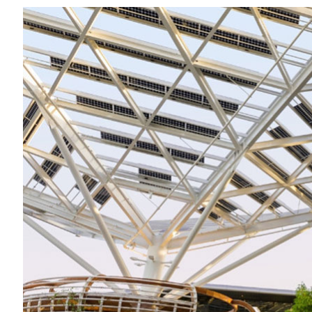
Share
四半期売上高は過去最高の 393 億ドルで、
データセンターの四半期売上高は過去最高の
ら 93% 増
通年の売上高は過去最高の 1,305 億ドル
【プレス リリース】NVIDIA (NASDAQ: N
が 393 億ドルであったことを発表しました
した。
米国 GAAP に基づく業績では、第 4 四半
14% 増加し、前年同期から 82% 増加しまし
ルで、前四半期から 10% 増加し、前年同期
2025 年会計年度の売上高は前年度比 114%
株当たりの利益は 2.94 ドルで、前年度から