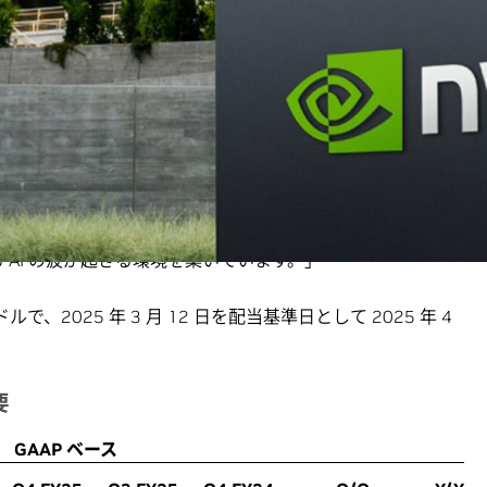
0% 増加しました。
フアン (Jensen Huang) は、次のように述べています。「推
中で、Blackwell の需要は驚異的です。トレーニングの計算
長時間思考の計算量の増加は回答をより精度の高いものに
スーパーコンピューターの大規模な生産を順調に拡大し、その最初の四半
I は光速で進歩しており、エージェント型 AI とフィジカ
る AI の波が起きる環境を築いています。」
ルで、2025 年 3 月 12 日を配当基準日として 2025 年 4
要
GAAP ベース