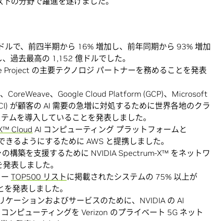
は以下の分野で躍進を遂げました。
億ドルで、前四半期から 16% 増加し、前年同期から 93% 増加
、過去最高の 1,152 億ドルでした。
rgate Project の主要テクノロジ パートナーを務めることを発表
eave、Google Cloud Platform (GCP)、Microsoft
ucture (OCI) が顧客の AI 需要の急増に対処するために世界各地のクラ
00 システムを導入していることを発表しました。
X™ Cloud
AI コンピューティング プラットフォームと
できるようにするために AWS と提携しました。
の構築を支援するために NVIDIA Spectrum-X™ をネットワ
を発表しました。
ター
TOP500 リスト
に掲載されたシステムの 75% 以上が
ことを発表しました。
リケーションおよびサービスのために、NVIDIA の AI
ド コンピューティングを Verizon のプライベート 5G ネット