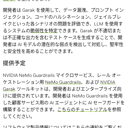
開発者は Garak を使用して、データ漏洩、プロンプト イン
ジェクション、コードのハルシネーション、ジェイルブレ
イクといった各シナリオの問題を評価でき、LLM を使用す
るシステムの
脆弱性を特定
できます。Garak が不適切また
は不正確な出力を含むテスト ケースを生成することで、開
発者は AI モデルの潜在的な弱点を検出して対処し、堅牢性
と安全性を高めることができます。
提供予定
NVIDIA NeMo Guardrails マイクロサービス、レール オー
ケストレーション用
NeMo Guardrails
、および
NVIDIA
Garak
ツールキットは、開発者およびエンタープライズ向
けに提供されています。開発者は NeMo Guardrails を使用
した顧客サービス用の AI エージェントに AI セーフガードを
構築することができます。
こちらのチュートリアル
を参照
してください。
ソフトウェア製品情報についてはこちらの
通知
をご覧くだ