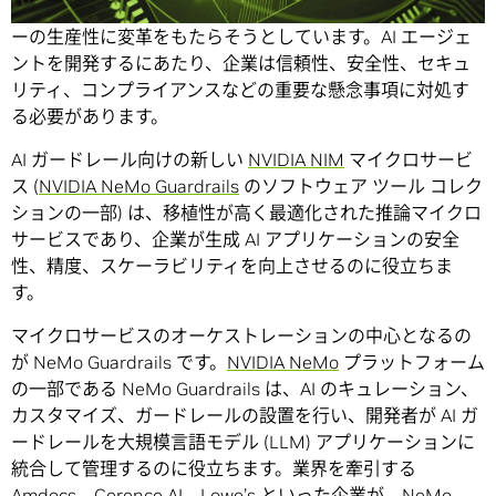
ロボット」によって、世界中の 10 億人のナレッジ ワーカ
ーの生産性に変革をもたらそうとしています。AI エージェ
ントを開発するにあたり、企業は信頼性、安全性、セキュ
リティ、コンプライアンスなどの重要な懸念事項に対処す
る必要があります。
AI ガードレール向けの新しい
NVIDIA NIM
マイクロサービ
ス (
NVIDIA NeMo Guardrails
のソフトウェア ツール コレク
ションの一部) は、移植性が高く最適化された推論マイクロ
サービスであり、企業が生成 AI アプリケーションの安全
性、精度、スケーラビリティを向上させるのに役立ちま
す。
マイクロサービスのオーケストレーションの中心となるの
が NeMo Guardrails です。
NVIDIA NeMo
プラットフォーム
の一部である NeMo Guardrails は、AI のキュレーション、
カスタマイズ、ガードレールの設置を行い、開発者が AI ガ
ードレールを大規模言語モデル (LLM) アプリケーションに
統合して管理するのに役立ちます。業界を牽引する
Amdocs、Cerence AI、Lowe’s といった企業が、NeMo