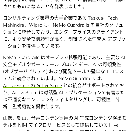
されたものになることを発表しました。
コンサルティング業界の大手企業である Taskus、Tech
Mahindra、Wipro も、NeMo Guardrails を自社のソリュー
ションに統合しており、エンタープライズのクライアント
に、より安全で信頼性が高く、制御された生成 AI アプリケ
ーションを提供しています。
NeMo Guardrails はオープンで拡張可能であり、主要な AI
安全モデルやガードレール プロバイダー、AI の可観測性
(オブザーバビリティ) および開発ツールの堅牢なエコシス
テムと統合されています。NeMo Guardrails は、
ActiveFence の ActiveScore
との統合がサポートされてお
り、ActiveScore は対話型 AI アプリケーションで有害また
は不適切なコンテンツをフィルタリングし、可視性、分
析、監視機能を提供します。
画像、動画、音声コンテンツ用の
AI 生成コンテンツ検出モ
デル
を NIM マイクロサービスとして提供している Hive