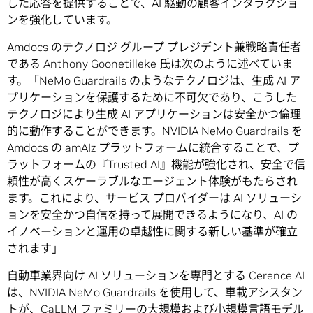
した応答を提供することで、AI 駆動の顧客インタラクショ
ンを強化しています。
Amdocs のテクノロジ グループ プレジデント兼戦略責任者
である Anthony Goonetilleke 氏は次のように述べていま
す。「NeMo Guardrails のようなテクノロジは、生成 AI ア
プリケーションを保護するために不可欠であり、こうした
テクノロジにより生成 AI アプリケーションは安全かつ倫理
的に動作することができます。NVIDIA NeMo Guardrails を
Amdocs の amAIz プラットフォームに統合することで、プ
ラットフォームの『Trusted AI』機能が強化され、安全で信
頼性が高くスケーラブルなエージェント体験がもたらされ
ます。これにより、サービス プロバイダーは AI ソリューシ
ョンを安全かつ自信を持って展開できるようになり、AI の
イノベーションと運用の卓越性に関する新しい基準が確立
されます」
自動車業界向け AI ソリューションを専門とする Cerence AI
は、NVIDIA NeMo Guardrails を使用して、車載アシスタン
トが、CaLLM ファミリーの大規模および小規模言語モデル