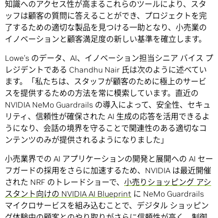
知識へのアクセス性が高まるこれらのツールにより、スタ
ッフは顧客の質問に答えることができ、プロジェクトを完
了するための適切な製品を見つける一助となり、小売業の
イノベーションと顧客満足度の新しい基準を確立します。
Lowe’s のデータ、AI、イノベーション担当シニア バイス プ
レジデントである Chandhu Nair 氏は次のように述べてい
ます。「私たちは、スタッフが顧客のために極上のサービ
スを提供するための方法を常に模索しています。直近の
NVIDIA NeMo Guardrails の導入によって、安全性、セキュ
リティ、信頼性が確保された AI 生成の応答を活用できるよ
うになり、会話の境界を守ることで関連性のある適切なコ
ンテンツのみが提供されるようになりました」
小売業界での AI アプリケーションの開発と展開への AI セー
フガードの採用をさらに加速するため、NVIDIA は最近開催
された NRF のトレードショーで、
小売りショッピング アシ
スタント向けの NVIDIA AI Blueprint
に NeMo Guardrails
マイクロサービスを組み込むことで、デジタル ショッピン
グ体験中の顧客とのやり取りがさらに信頼性が高く、制御