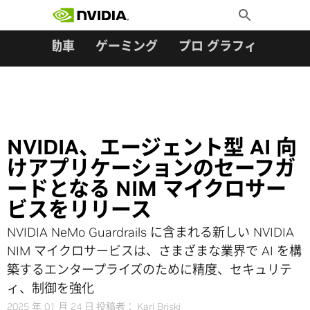
検索:
Skip
Toggle
to
Search
content
ター
自動車
ゲーミング
プロ グラフィックス
NVIDIA、エージェント型 AI 向
けアプリケーションのセーフガ
ードとなる NIM マイクロサー
ビスをリリース
NVIDIA NeMo Guardrails に含まれる新しい NVIDIA
NIM マイクロサービスは、さまざまな業界で AI を構
築するエンタープライズのために精度、セキュリテ
ィ、制御を強化
2025 年 01 月 24 日
投稿者：
Kari Briski