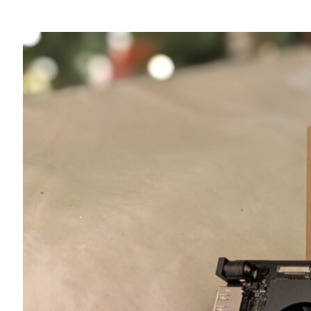
Share
NVIDIA が新しい小型の生成 AI スー
じて、より安い価格で性能を向上させよう
新しい
NVIDIA Jetson Orin Nano Sup
開発者から、ホビイストと学生まで、あらゆ
が499 ドルから 249 ドルに改定されまし
本日より入手可能な Jetson Orin Nano Su
70% アップして 67 INT8 TOPS にな
います。
検索拡張機能 (RAG) をベースにした LL
築、あるいは AI ベースのロボットの展開など、J