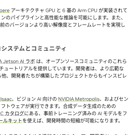
pere
アーキテクチャ GPU と 6 基の Arm CPU が実装されて
ションのパイプラインと高性能な推論を可能にします。また、
、以前のバージョンより高い解像度とフレームレートを実現し
エコシステムとコミュニティ
A Jetson AI ラボ
は、オープンソースコミュニティのこれら
チュートリアルを提供しています。開発者は、より広範な
る他、開発者たちが構築したプロジェクトからもインスピレ
Isaac
、ビジョン AI 向けの
NVIDIA Metropolis
、およびセン
フトウェアが実行できます。合成データ生成のための
GC カタログ
にある、事前トレーニング済みの AI モデルをフ
 ツールキット
を使えば、開発時間の短縮が可能になります。