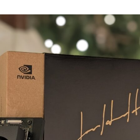
パーコンピューターを発表し、ソフトウェア アップグレードを通
としています。
er 開発者キット
は手のひらに収まるほどの大きさで、商用 AI の
る人が生成 AI の機能と性能を得られます。さらに、価格
た。
per は、
生成 AI
推論性能が 1.7 倍に向上した他、性能が
り、メモリ帯域幅が前のモデルより 50% 増の 102GB/s となって
M チャットボットの作成やビジュアル AI エージェントの構
etson Orin Nano Super は、さまざまな用途に見合っ