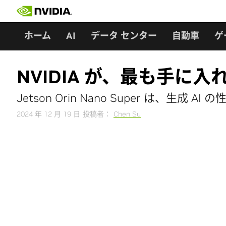
Skip
to
content
ホーム
AI
データ センター
自動車
ゲ
NVIDIA が、最も手に
Jetson Orin Nano Super は、
2024 年 12 月 19 日
投稿者：
Chen Su