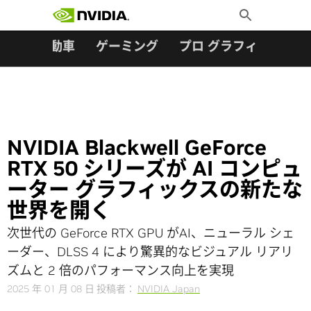
検索:
Skip
Toggle
to
Search
content
ター
自動車
ゲーミング
プロ グラフィックス
NVIDIA Blackwell GeForce
RTX 50 シリーズが AI コンピュ
ーター グラフィックスの新たな
世界を開く
次世代の GeForce RTX GPU がAI、ニューラル シェ
ーダー、DLSS 4 により驚異的なビジュアル リアリ
ズムと 2 倍のパフォーマンス向上を実現
2025 年 01 月 08 日
投稿者：
NVIDIA Japan