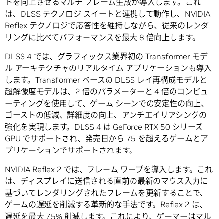
トを向上させるマルチ フレーム生成が導入します。これ
は、DLSS テクノロジ スイートと連携して動作し、NVIDIA
Reflex テクノロジで応答性を維持しながら、従来のレンダ
リングに比べてパフォーマンスを最大 8 倍向上します。
DLSS 4 では、グラフィックス業界初の Transformer モデ
ル アーキテクチャのリアルタイム アプリケーションも導入
します。Transformer ベースの DLSS レイ再構成モデルと
超解像度モデルは、2 倍のパラメーターと 4 倍のコンピュ
ーティングを使用して、ゲーム シーンでの安定性の向上、
ゴーストの低減、詳細度の向上、アンチエイリアシングの
強化を実現します。DLSS 4 は GeForce RTX 50 シリーズ
GPU でサポートされ、発売日から 75 を超えるゲームとア
プリケーションでサポートされます。
NVIDIA Reflex 2
では、フレーム ワープを導入します。これ
は、ディスプレイに送信される直前の最新のマウス入力に
基づいてレンダリングされたフレームを更新することで、
ゲームの遅延を削減する革新的な手法です。Reflex 2 は、
遅延を最大 75% 削減します。これにより、ゲーマーはマル