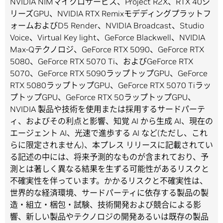
NVIDIA NIMマイクロサービス、Project R2X、RTX 40シ
リーズGPU、NVIDIA RTX Remixモデディングプラットフ
ォームおよびD5 Render、NVIDIA Broadcast、Studio
Voice、Virtual Key light、GeForce Blackwell、NVIDIA
Max-Qテクノロジ、GeForce RTX 5090、GeForce RTX
5080、GeForce RTX 5070 Ti、およびGeForce RTX
5070、GeForce RTX 5090ラップトップGPU、GeForce
RTX 5080ラップトップGPU、GeForce RTX 5070 Tiラッ
プトップGPU、GeForce RTX 50ラップトップGPU、
NVIDIA 製品や技術を使用または採用するサードパーテ
ィ、およびその利点と影響、知覚 AI から生成 AI、現在の
エージェント AI、光速で進歩する AI など(ただし、これ
らに限定されません)、本プレス リリースに記載されてい
る記述の中には、将来予測的なものが含まれており、予
測とは著しく異なる結果を生ずる可能性があるリスクと
不確実性を伴っています。かかるリスクと不確実性は、
世界的な経済環境、サードパーティに依存する製品の製
造・組立・梱包・試験、技術開発および競合による影
響、新しい製品やテクノロジの開発あるいは既存の製品