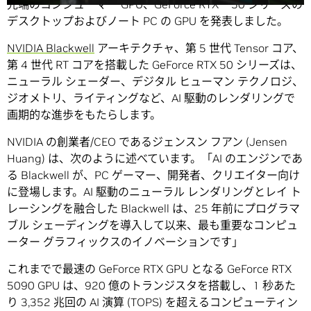
先端のコンシューマー GPU、GeForce RTX™ 50 シリーズの
デスクトップおよびノート PC の GPU を発表しました。
NVIDIA Blackwell
アーキテクチャ、第 5 世代 Tensor コア、
第 4 世代 RT コアを搭載した GeForce RTX 50 シリーズは、
ニューラル シェーダー、デジタル ヒューマン テクノロジ、
ジオメトリ、ライティングなど、AI 駆動のレンダリングで
画期的な進歩をもたらします。
NVIDIA の創業者/CEO であるジェンスン フアン (Jensen
Huang) は、次のように述べています。「AI のエンジンであ
る Blackwell が、PC ゲーマー、開発者、クリエイター向け
に登場します。AI 駆動のニューラル レンダリングとレイ ト
レーシングを融合した Blackwell は、25 年前にプログラマ
ブル シェーディングを導入して以来、最も重要なコンピュ
ーター グラフィックスのイノベーションです」
これまでで最速の GeForce RTX GPU となる GeForce RTX
5090 GPU は、920 億のトランジスタを搭載し、1 秒あた
り 3,352 兆回の AI 演算 (TOPS) を超えるコンピューティン