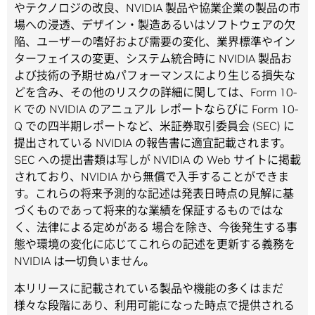
やテクノロジの改良、NVIDIA 製品や協業企業の製品の市
場への浸透、デザイン・製造あるいはソフトウェアの欠
陥、ユーザーの嗜好および需要の変化、業界標準やイン
ターフェイスの変更、システム統合時に NVIDIA 製品お
よび技術の予期せぬパフォーマンスにより生じる損失な
どを含み、その他のリスクの詳細に関しては、Form 10-
K での NVIDIA のアニュアル レポートならびに Form 10-
Q での四半期レポートなど、米証券取引委員会 (SEC) に
提出されている NVIDIA の報告書に適宜記載されます。
SEC への提出書類は写しが NVIDIA の Web サイトに掲載
されており、NVIDIA から無償で入手することができま
す。これらの将来予測的な記述は発表日時点の見解に基
づくものであって将来的な業績を保証するものではな
く、法律による定めがある 場合を除き、今後発生する事
態や環境の変化に応じてこれらの記述を更新する義務を
NVIDIA は一切負いません。
本リリースに記載されている製品や機能の多くはまだ
様々な段階にあり、利用可能になった時点で提供される