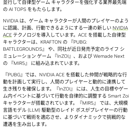
並行して自律型ゲーム キャラクターを強化する業界最先端
の AI TOPS をもたらします。
NVIDIA は、ゲーム キャラクターが人間のプレイヤーのよう
に認識、計画、行動できるようにする一連の新しい
NVIDIA
ACE
テクノロジを導入しています。ACE を搭載した自律型
キャラクターは、KRAFTON の 『PUBG:
BATTLEGROUNDS』 や、同社が近日発売予定のライフ シ
ミュレーション ゲーム 『InZOI』、および Wemade Next
の 『MIR5』 に組み込まれています。
『PUBG』では、NVIDIA ACE を搭載した仲間が戦略的な行
動を計画して実行し、人間のプレイヤーと動的に連携して
生き残りを確保します。『InZOI』 には、人生の目標やゲー
ム内イベントに基づいて行動を自律的に調整する Smart Zoi
キャラクターが搭載されています。『MIR5』 では、大規模
言語モデル (LLM) 駆動型のレイド ボスがプレイヤーの行動
に基づいて戦術を適応させ、よりダイナミックで挑戦的な
遭遇を生み出します。