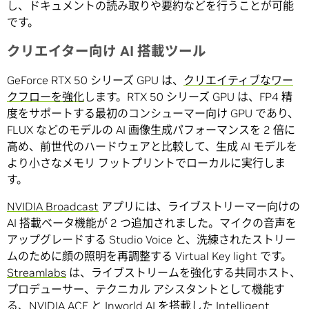
し、ドキュメントの読み取りや要約などを行うことが可能
です。
クリエイター向け AI 搭載ツール
GeForce RTX 50 シリーズ GPU は、
クリエイティブなワー
クフローを強化
します。RTX 50 シリーズ GPU は、FP4 精
度をサポートする最初のコンシューマー向け GPU であり、
FLUX などのモデルの AI 画像生成パフォーマンスを 2 倍に
高め、前世代のハードウェアと比較して、生成 AI モデルを
より小さなメモリ フットプリントでローカルに実行しま
す。
NVIDIA Broadcast
アプリには、ライブストリーマー向けの
AI 搭載ベータ機能が 2 つ追加されました。マイクの音声を
アップグレードする Studio Voice と、洗練されたストリー
ムのために顔の照明を再調整する Virtual Key light です。
Streamlabs
は、ライブストリームを強化する共同ホスト、
プロデューサー、テクニカル アシスタントとして機能す
る、NVIDIA ACE と Inworld AI を搭載した Intelligent