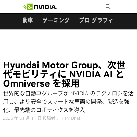
検索:
Skip
Toggle
to
Search
content
ター
自動車
ゲーミング
プロ グラフィックス
Hyundai Motor Group、次世
代モビリティに NVIDIA AI と
Omniverse を採用
世界的な自動車グループが NVIDIA のテクノロジを活
用し、より安全でスマートな車両の開発、製造を強
化、最先端のロボティクスを導入
2025 年 01 月 17 日
投稿者：
Rishi Dhall