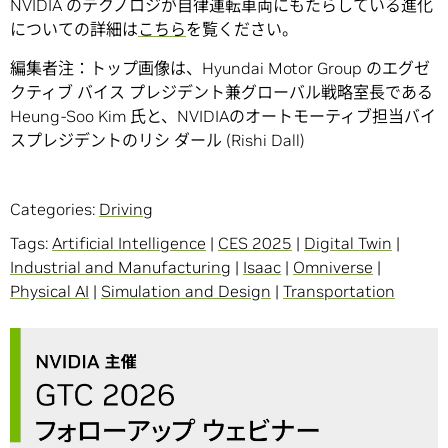
NVIDIA のテクノロジが自律運転車両にもたらしている進化
についての詳細は
こちら
を覧ください。
編集者注：トップ画像は、Hyundai Motor Group のエグゼ
クティブ バイス プレジデント兼グローバル戦略室長である
Heung-Soo Kim 氏と、NVIDIAのオートモーティブ担当バイ
スプレジデントのリシ ダール (Rishi Dall)
Categories:
Driving
Tags:
Artificial Intelligence
|
CES 2025
|
Digital Twin
|
Industrial and Manufacturing
|
Isaac
|
Omniverse
|
Physical AI
|
Simulation and Design
|
Transportation