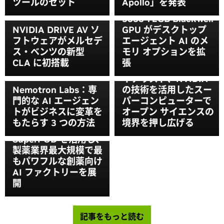
ツールのセット
Apollo」を発表
NVIDIA RTX PRO
5000 72GB Blackwell
NVIDIA DRIVE AV ソ
GPU がデスクトップ
フトウェアがメルセデ
エージェント AI のメ
ス・ベンツの新型
モリ オプションを拡
CLA に初搭載
張
ゴードン ベル賞ファ
イナリスト、NVIDIA
Nemotron Labs：専
の技術を活用したスー
門的な AI エージェン
パーコンピューターで
トがビジネスに変革を
オープン サイエンスの
Lilly が NVIDIA
もたらす 3 つの方法
境界を押し広げる
Blackwell 搭載の DGX
SuperPOD を活用し、
製薬業界最大規模で最
もパワフルな創薬向け
AI ファクトリーを展
開
記事をもっと読む