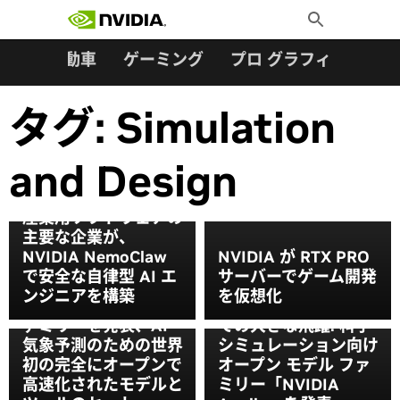
検索:
Skip
Toggle
to
Search
content
ター
自動車
ゲーミング
プロ グラフィックス
タグ:
Simulation
and Design
産業用ソフトウェアの
主要な企業が、
NVIDIA NemoClaw
NVIDIA が RTX PRO
で安全な自律型 AI エ
サーバーでゲーム開発
NVIDIA が「Earth-
ンジニアを構築
を仮想化
2」オープンモデル フ
AI フィジックスにとっ
ァミリーを発表、AI
ての大きな飛躍: 科学
気象予測のための世界
シミュレーション向け
初の完全にオープンで
オープン モデル ファ
高速化されたモデルと
ミリー「NVIDIA
一般提供開始、