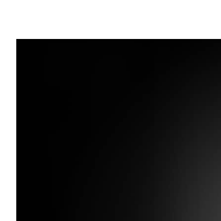
Share
生成 AI は業界を急速に変革しており、
るための安全で高性能な推論ソリューショ
Amazon Web Services (AWS)
る AWS re:Invent で、主要な AWS AI
AI アプリケーションの AI 推論の高速
NVIDIA NIM マイクロサービスは現在 AWS Ma
や Amazon SageMaker JumpS
ル向けに NVIDIA が最適化した推論を