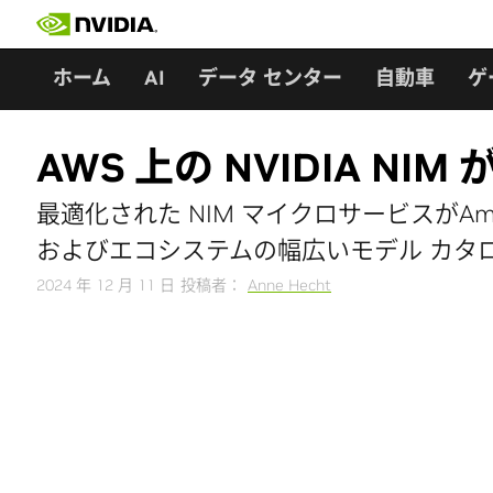
Skip
to
content
ホーム
AI
データ センター
自動車
ゲ
AWS 上の NVIDIA NIM
最適化された NIM マイクロサービスがAmazon Bed
およびエコシステムの幅広いモデル カタ
2024 年 12 月 11 日
投稿者：
Anne Hecht