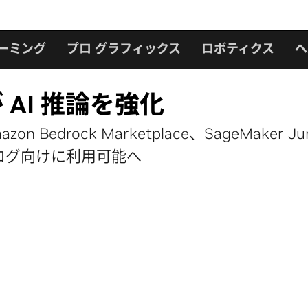
ーミング
プロ グラフィックス
ロボティクス
ヘ
 が AI 推論を強化
rock Marketplace、SageMaker JumpS
ログ向けに利用可能へ