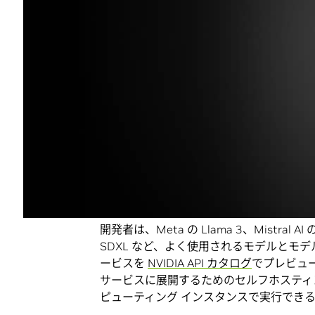
AWS Marketplace
で入手可能な
NVIDIA A
NVIDIA NIM は、クラウド、データ
レードの AI モデル推論を安全かつ確実
のセットを開発者に提供します。
これらの事前構築されたコンテナは、
NVID
TensorRT-LLM
、PyTorch などの堅牢
ィモデルから
NVIDIA AI Foundation
モデル
います。
NIM マイクロサービスは、Amazon Elastic Com
Service (EKS)、Amazon SageMa
開発者は、Meta の Llama 3、Mistral AI の M
SDXL など、よく使用されるモデルとモデル
ービスを
NVIDIA API カタログ
でプレビュ
サービスに展開するためのセルフホスティング
ピューティング インスタンスで実行でき