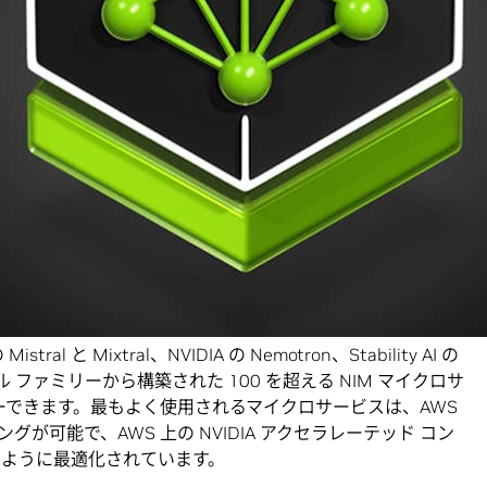
I Enterprise
ソフトウェア プラットフォームの一部である
センター、ワークステーション全体で高性能なエンタープライズ グ
に展開できるように設計された、使いやすいマイクロサービス
IA Triton Inference Server
、NVIDIA TensorRT、
NVIDIA
な推論エンジン上に構築されており、オープンソース コミュニテ
やカスタム モデルまで、幅広い AI モデルをサポートして
pute Cloud (EC2)、Amazon Elastic Kubernetes
ker など、様々な AWS サービスに展開できます。
istral と Mixtral、NVIDIA の Nemotron、Stability AI の
 ファミリーから構築された 100 を超える NIM マイクロサ
ーできます。最もよく使用されるマイクロサービスは、AWS
が可能で、AWS 上の NVIDIA アクセラレーテッド コン
るように最適化されています。