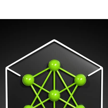
ますます複雑化するモデルを効率的かつコスト効率よく拡張す
ンの需要が高まっています。
 は、NVIDIA とのコラボレーションを拡大し、年次カンファレンスであ
 サービス全体に
NVIDIA NIM マイクロサービス
を拡張し、生成
化とレイテンシの低減をサポートしたことを発表しました。
rketplace のみならず、Amazon Bedrock Marketplace
tart からも直接利用可能となり、開発者は、一般的に使用されるモデ
大規模に展開することがさらに簡単になりました。