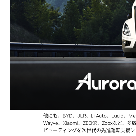
ー、モビリティ スタートアップの大半は、N
発しています。クラウドでのトレーニングから
でのコンピューティングに至る最先端のプラ
業は、2026会計年度には約50億ドルに
NVIDIAの創業者/ CEOのジェンスン フアン
車革命が到来し、自動車は最大のAIおよびロ
にわたるオートモーティブ コンピューティ
ォームによって、数兆ドル規模の自動車産
Aurora、Continental、NVIDIAは
に展開するための長期的な戦略的パートナーシ
クセラレーテッド コンピューティングは、Co
律走行システムであるAurora Driverに
他にも、BYD、JLR、Li Auto、Lucid、Merc
Wayve、Xiaomi、ZEEKR、Zooxなど
ピューティングを次世代の先進運転支援シ