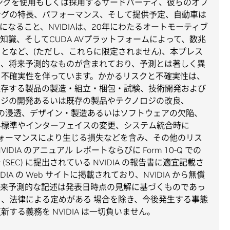
リングを使用もしくは採用するサードパーティ、彼らのオフ
ングの特長、パフォーマンス、そして提供予定、自動車は
になること、NVIDIAは、20年にわたるオートモーティブ
識、そしてCUDA AVプラットフォームによって、数兆
となど、(ただし、これらに限定されません)、本プレス
は、将来予測的なものが含まれており、予測とは著しく異
と不確実性を伴っています。かかるリスクと不確実性は、
依存する製品の製造・組立・梱包・試験、技術開発および
ロジの開発あるいは既存の製品やテクノロジの改良、
場への浸透、デザイン・製造あるいはソフトウェアの欠陥、
界標準やインターフェイスの変更、システム統合時に
パフォーマンスにより生じる損失などを含み、その他のリス
VIDIA のアニュアル レポートならびに Form 10-Q での
EC) に提出されている NVIDIA の報告書に適宜記載さ
DIA の Web サイトに掲載されており、NVIDIA から無償
将来予測的な記述は発表日時点の見解に基づくものであっ
、法律による定めがある 場合を除き、今後発生する事態
する義務を NVIDIA は一切負いません。