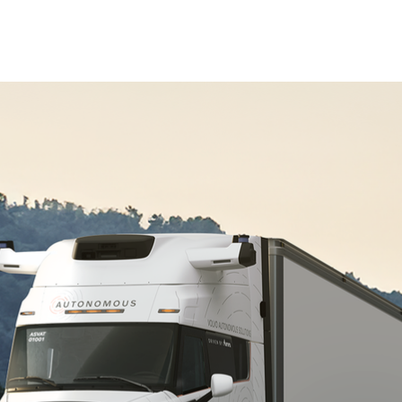
25年1月6日 –
NVIDIAは本日、トヨタ自動車、Auroraおよ
セラレーテッド コンピューティングとAIを活用して、消費者向けおよ
ーバル モビリティ リーダーたちのリストに追加されたこと
高性能で車載グレードのNVIDIA DRIVE AGX Orin™
認証を受けたNVIDIA DriveOS オペレーティング システ
。これらの車両は、機能的に安全で、高度な運転支援機能を
、ロボタクシー、自律走行配送車会社、ティア1サプライヤ