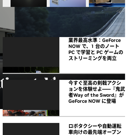
All NVIDIA News
業界最高水準：GeForce
NOW で、1 台のノート
PC で学習と PC ゲームの
ストリーミングを両立
今すぐ至高の剣戟アクシ
ョンを体験せよ――『鬼武
者Way of the Sword』が
GeForce NOW に登場
ロボタクシーや自動運転
車向けの最先端オープン