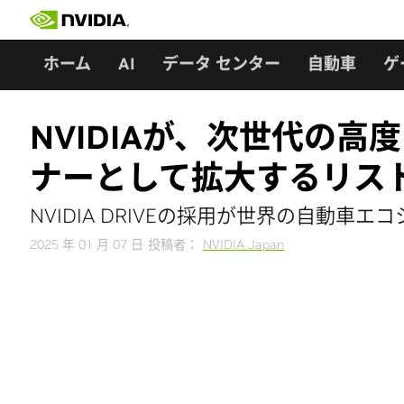
Skip
to
content
ホーム
AI
データ センター
自動車
ゲ
NVIDIAが、次世代の
ナーとして拡大するリストに、
NVIDIA DRIVEの採用が世界の自動車
2025 年 01 月 07 日
投稿者：
NVIDIA Japan