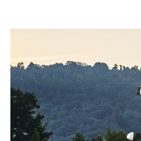
Share
【プレス リリース】ラスベガス – CES – 20
びContinentalが、NVIDIAのアク
び商用向け車両を開発、構築しているグロ
を発表しました。
世界最大の自動車メーカーであるトヨタ自動車は、
システム オン チップ（SoC）を搭載し、安全
ム上で稼働する次世代自動車を開発します
提供します。
今日の自動車メーカー、トラックメーカー