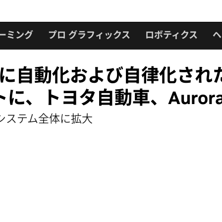
ーミング
プロ グラフィックス
ロボティクス
ヘ
高度に自動化および自律化さ
トヨタ自動車、Aurora、C
エコシステム全体に拡大