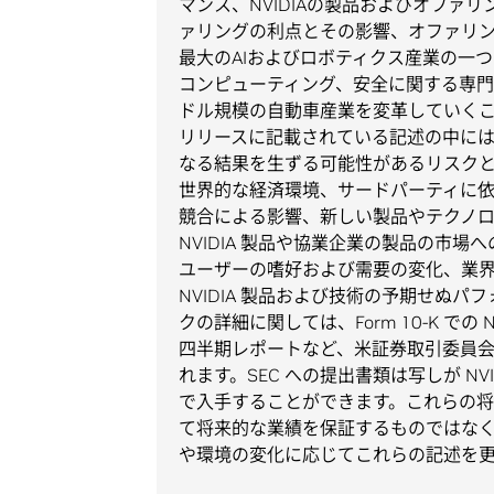
マンス、NVIDIAの製品およびオファ
ァリングの利点とその影響、オファリ
最大のAIおよびロボティクス産業の一つ
コンピューティング、安全に関する専門知
ドル規模の自動車産業を変革していくこ
リリースに記載されている記述の中に
なる結果を生ずる可能性があるリスク
世界的な経済環境、サードパーティに
競合による影響、新しい製品やテクノ
NVIDIA 製品や協業企業の製品の市
ユーザーの嗜好および需要の変化、業
NVIDIA 製品および技術の予期せぬ
クの詳細に関しては、Form 10-K での N
四半期レポートなど、米証券取引委員会 (S
れます。SEC への提出書類は写しが NVI
で入手することができます。これらの
て将来的な業績を保証するものではなく
や環境の変化に応じてこれらの記述を更新