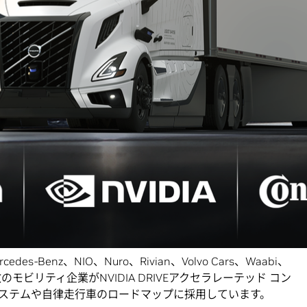
VIDIA DRIVEプラットフォームとテクノロジをベースに開
OVX上のOmniverseでのシミュレーション、そして車内
ットフォームにより、 NVIDIAのオートモーティブ関連事
成長する見込みです。
 (Jensen Huang) は、次のように述べています。「自律走行
ボティクス産業の一つになるでしょう。NVIDIAは、20年
ング、安全に関する専門知識、そしてCUDA AVプラットフ
業を変革していきます。」
今週、NVIDIA DRIVE™ を搭載したドライバーレス トラックを大規模
ップを発表しました。DriveOSを実行するNVIDIAのア
ntinentalが2027年に量産を計画しているレベル4の自
統合される予定です。
edes-Benz、NIO、Nuro、Rivian、Volvo Cars、Waabi、
、多数のモビリティ企業がNVIDIA DRIVEアクセラレーテッド コン
ステムや自律走行車のロードマップに採用しています。