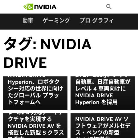
検索:
Skip
Toggle
to
Search
content
ター
自動車
ゲーミング
プロ グラフィックス
タグ:
NVIDIA
DRIVE
NVIDIA DRIVE
BYD、Geely、いすゞ
Hyperion、ロボタク
自動車、日産自動車が
シー対応の世界に向け
レベル 4 車両向けに
たグローバル プラッ
NVIDIA DRIVE
トフォームへ
Hyperion を採用
メルセデス・ベンツ、
レベル 4 対応アーキテ
クチャを実現する
NVIDIA DRIVE AV ソ
NVIDIA DRIVE AV を
フトウェアがメルセデ
搭載した新型 S クラス
ス・ベンツの新型