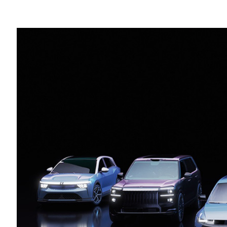
Share
※本発表資料は台湾時間 2026 年 6 月 1
ニュース概要:
Foxconn がNVIDIA との戦略的
リートを開発して展開予定。高雄で開
VinFast がAutobrains と協力し、
への投入を進める
Uber はDRIVE Hyperion 搭
クに統合予定。これにはAutobrain
シー プログラムも含まれる
HUMAIN は、DRIVE Hyperio
の世界的な展開を中東に拡大