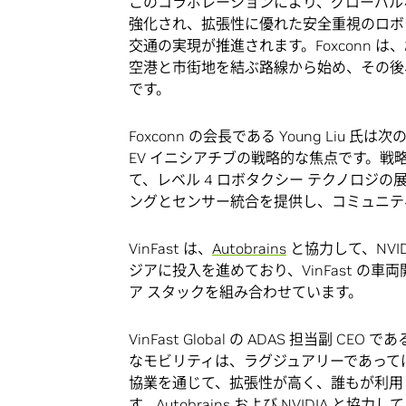
このコラボレーションにより、グローバル
強化され、拡張性に優れた安全重視のロボ
交通の実現が推進されます。Foxconn は
空港と市街地を結ぶ路線から始め、その後
です。
Foxconn の会長である Young Liu 
EV イニシアチブの戦略的な焦点です。戦略
て、レベル 4 ロボタクシー テクノロジの展
ングとセンサー統合を提供し、コミュニテ
VinFast は、
Autobrains
と協力して、NVIDI
ジアに投入を進めており、VinFast の車両
ア スタックを組み合わせています。
VinFast Global の ADAS 担当副 C
なモビリティは、ラグジュアリーであってはな
協業を通じて、拡張性が高く、誰もが利用
す。Autobrains および NVIDIA