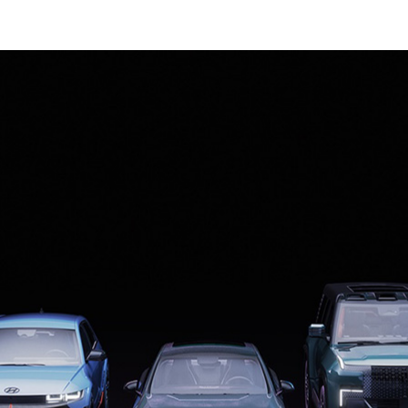
 日に発表された
プレスリリース
の抄訳です。
コラボレーションを拡大し、台湾でレベル 4 対応のロボタクシー フ
始し、台北全土およびアジア全域に拡大する計画
DRIVE Hyperion 上に構築されたレベル 4 車両の東南アジア市場
載の複数の自動運転車フリートをグローバルなライドシェア ネットワー
s との提携による、今年後半にミュンヘンで開始予定のロボタク
n 搭載のロボタクシーをサウジアラビアに導入し、プラットフォーム