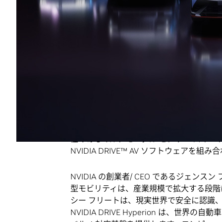
台北、台湾
— NVIDIA GTC Taipei — 202
ロボタクシー対応プラットフォームのエコ
の主要な自動車メーカー、製造業、自動運転
シェア モビリティ プロバイダーと連携し
いきます。
NVIDIA DRIVE Hyperion は、フィジカ
された、安全で拡張性のあるレベル 4 
す。高性能な NVIDIA DRIVE AGX™
NVIDIA Halos OS (安全認証を受けた N
性のあるマルチモーダル センサー スイ
NVIDIA DRIVE™ AV ソフトウェアを組
NVIDIA の創業者/ CEO であるジェンスン
型モビリティは、産業規模で拡大する段階
シー フリートは、現実世界で安全に認識、
NVIDIA DRIVE Hyperion は、