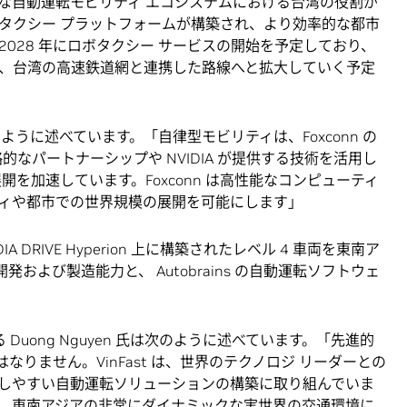
な自動運転モビリティ エコシステムにおける台湾の役割が
タクシー プラットフォームが構築され、より効率的な都市
、2028 年にロボタクシー サービスの開始を予定しており、
、台湾の高速鉄道網と連携した路線へと拡大していく予定
氏は次のように述べています。「自律型モビリティは、Foxconn の
的なパートナーシップや NVIDIA が提供する技術を活用し
開を加速しています。Foxconn は高性能なコンピューティ
ィや都市での世界規模の展開を可能にします」
A DRIVE Hyperion 上に構築されたレベル 4 車両を東南ア
開発および製造能力と、 Autobrains の自動運転ソフトウェ
EO である Duong Nguyen 氏は次のように述べています。「先進的
りません。VinFast は、世界のテクノロジ リーダーとの
しやすい自動運転ソリューションの構築に取り組んでいま
 と協力して、東南アジアの非常にダイナミックな実世界の交通環境に