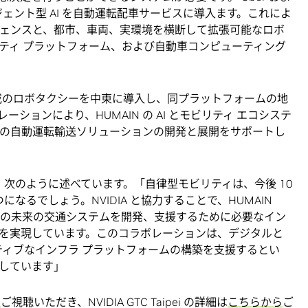
s のエージェント型 AI を自動運転配車サービスに導入ます。これによ
ジェンスと、都市、車両、実環境を横断して拡張可能なロボ
ティ プラットフォーム、および自動車コンピューティング
perion 搭載のロボタクシーを中東に導入し、同プラットフォームの地
ションにより、HUMAIN の AI とモビリティ エコシステ
対応の自動運転輸送ソリューションの開発と展開をサポートし
min 氏は、次のように述べています。「自律型モビリティは、今後 10
つになるでしょう。NVIDIA と協力することで、HUMAIN
対応の未来の交通システムを開発、支援するために必要なイン
を実現しています。このコラボレーションは、デジタルと
イティブなインフラ プラットフォームの構築を支援するとい
映しています」
ら
ご視聴いただき、NVIDIA GTC Taipei の詳細は
こちらから
ご