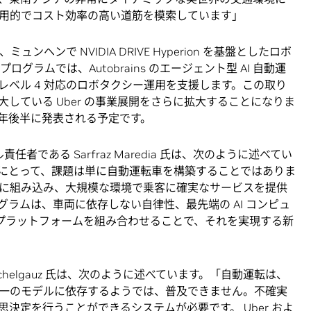
実用的でコスト効率の高い道筋を模索しています」
ュンヘンで NVIDIA DRIVE Hyperion を基盤としたロボ
ラムでは、Autobrains のエージェント型 AI 自動運
ベル 4 対応のロボタクシー運用を支援します。この取り
している Uber の事業展開をさらに拡大することになりま
年後半に発表される予定です。
任者である Sarfraz Maredia 氏は、次のように述べてい
にとって、課題は単に自動運転車を構築することではありま
に組み込み、大規模な環境で乗客に確実なサービスを提供
ラムは、車両に依存しない自律性、最先端の AI コンピュ
ア プラットフォームを組み合わせることで、それを実現する新
al Raichelgauz 氏は、次のように述べています。「自動運転は、
一のモデルに依存するようでは、普及できません。不確実
決定を行うことができるシステムが必要です。 Uber およ