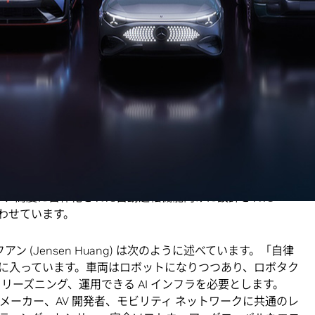
6
年
6
月
1
日
—
NVIDIA は本日、
NVIDIA DRIVE Hyperion
™
システムの大幅な拡大を発表しました。これにより、世界
車 (AV) ソフトウェアのエコシステム パートナーやライド
、レベル 4 対応のロボタクシー フリートを構築して拡大して
ル AI 向けの NVIDIA Halos フルスタック安全システム上に構築
対応のプラットフォームを、世界の輸送業界全体に提供しま
 車載コンピューティング、Halos のソフトウェア基盤である
VIDIA DriveOS™ オペレーティング システム上に構築) を、互換
ート、高度に自律化された自動運転機能向けに設計された
み合わせています。
 フアン (Jensen Huang) は次のように述べています。「自律
に入っています。車両はロボットになりつつあり、ロボタク
リーズニング、運用できる AI インフラを必要とします。
世界の自動車メーカー、AV 開発者、モビリティ ネットワークに共通のレ