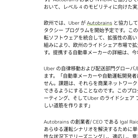
おいて、レベル 4 のモビリティに向けた
欧州では、Uber が
Autobrains
と協力して、ミ
タクシー プログラムを開始予定です。このプログ
転ソフトウェアを統合して、拡張性の高いレ
組みにより、欧州のライドシェア市場で拡大
す。提携する自動車メーカーの詳細は、今
Uber の自律移動および配送部門グローバル責
ます。「自動車メーカーや自動運転開発者
せん。課題は、それらを商業ネットワーク
できるようにすることなのです。このプログ
ーティング、そしてUber のライドシェ
しい道筋を作ります」
Autobrains の創業者/ CEO である Ig
あらゆる運転シナリオを解決するために単
性な状況下でリーズニングし、適応し、意思