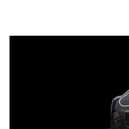
Share
※本発表資料は米国時間 2026 年 3 月 1
ニュース概要
:
BYD、Geely、いすゞ自動車、日産自動車が
ベル 4 対応車両を構築
2027 年前半にロサンゼルスとサンフラ
ーをUber とともに2028 年までに 2
Bolt、Grab、Lyft、ティアフォー は、
ー開発を拡大