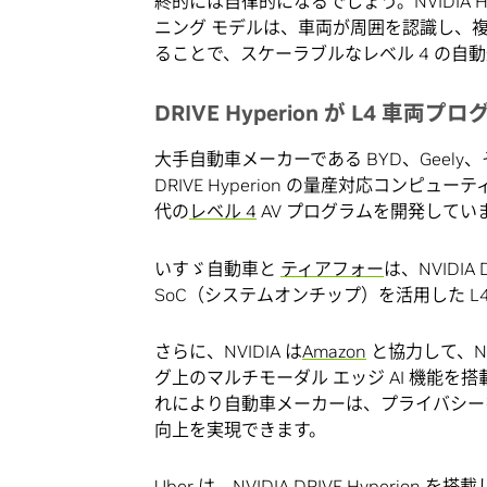
終的には自律的になるでしょう。NVIDIA Hy
ニング モデルは、車両が周囲を認識し、
ることで、スケーラブルなレベル 4 の自
DRIVE Hyperion
が
L4
車両プロ
大手自動車メーカーである BYD、Geely
DRIVE Hyperion の量産対応コン
代の
レベル 4
AV プログラムを開発してい
いすゞ自動車と
ティアフォー
は、NVIDIA D
SoC（システムオンチップ）を活用した 
さらに、NVIDIA は
Amazon
と協力して、NV
グ上のマルチモーダル エッジ AI 機能を搭
れにより自動車メーカーは、プライバシー
向上を実現できます。
Uber は、NVIDIA DRIVE Hype