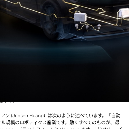
向けの統合安全アーキテクチャによって、DRIVE Hyperion 上で
を提供
デルと NVIDIA Omniverse NuRec テクノロジは、大規模な自動運
ーション、改良を開発者に支援
ンノゼ
—GTC— 2026
年
3
月
16
日
—
NVIDIA は本日、安全で
に向けた急速な勢いを反映して、グローバルな自動車メーカーで
産自動車、そして大手モビリティ プロバイダーを含め、
NVIDIA
用が大幅に増加していることを発表しました。
がサポートする DRIVE Hyperion での標準化により、これらのパ
バルな展開戦略を合理的に進めることができます。 コンピ
グ、安全システムを統合し、標準化されたリファレンス ア
やモビリティ産業のリーダーは、より迅速なフリート学習
きます。
フアン (Jensen Huang) は次のように述べています。「自動
兆ドル規模のロボティクス産業です。動くすべてのものが、最