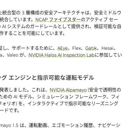
構築された統合型の 3 層構成の安全アーキテクチャは、安全ミドルウ
統合しています。
NCAP ファイブスター
のアクティブ セー
の AI システムのガードレールとして提供され、検証可能な自
作することを可能にしています。
検証し、サポートするために、
AEye
、Flex、
Gatik
、Hesai、
ra、Valeo が、
NVIDIA Halos AI Inspection Lab
に参加してい
ング
エンジンと
指示
可能な運転モデル
.5 を発表しました。これは、
NVIDIA Alpamayo
(安全で透明性の
るための AI モデル、シミュレーション フレームワーク、フィ
トフォリオ) を、インタラクティブで指示可能なリーズニング
ードです。
amayo 1.5 は、運転動画、エゴモーション履歴、ナビゲーシ