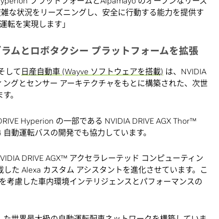
perion プラットフォームとAlpamayo のオープンなリーズ
複雑な状況をリーズニングし、安全に行動する能力を提供す
動運転を実現します」
グラムとロボタクシー
プラットフォームを拡張
、そして
日産自動車 (Wayve ソフトウェアを搭載)
は、NVIDIA
ピューティングとセンサー アーキテクチャをもとに構築された、次世
ます。
RIVE Hyperion の一部である NVIDIA DRIVE AGX Thor™
L4 自動運転バスの開発でも協力しています。
IDIA DRIVE AGX™ アクセラレーテッド コンピューティン
載した Alexa カスタム アシスタントを進化させています。こ
を考慮した車内環境インテリジェンスとパフォーマンスの
rion を搭載した世界最大級の自動運転配車ネットワークを構築していま