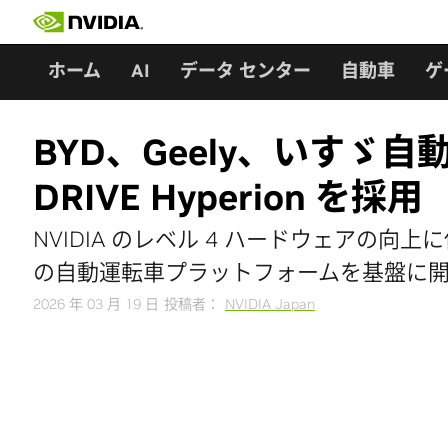
Skip
to
content
ホーム
AI
データ センター
自動車
ゲ
BYD、Geely、いすゞ自
DRIVE Hyperion を採用
NVIDIA のレベル 4 ハードウェアの向
の自動運転車プラットフォームを基盤に
2026 年 03 月 19 日
投稿者：
NVIDIA Japan