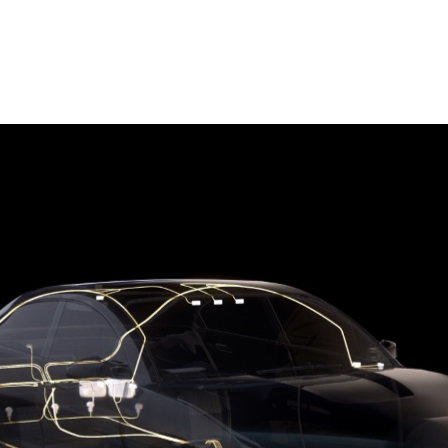
6 日に発表された
プレスリリース
の抄訳です。
、NVIDIA DRIVE Hyperion プラットフォーム上で、レ
ンシスコを皮切りに、NVIDIA のフルスタックのロボタクシ
8 の市場で展開予定
NVIDIA DRIVE Hyperion を活用してグローバルなロボタクシ