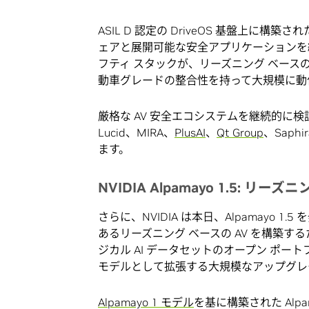
ASIL D 認定の DriveOS 基盤上に
ェアと展開可能な安全アプリケーションを
フティ スタックが、リーズニング ベース
動車グレードの整合性を持って大規模に動
厳格な AV 安全エコシステムを継続的に
Lucid、MIRA、
PlusAI
、
Qt Group
、Saphi
ます。
NVIDIA Alpamayo 1.5:
リーズニ
さらに、NVIDIA は本日、Alpamayo 1
あるリーズニング ベースの AV を構築す
ジカル AI データセットのオープン ポー
モデルとして拡張する大規模なアップグレ
Alpamayo 1 モデル
を基に構築された Alp