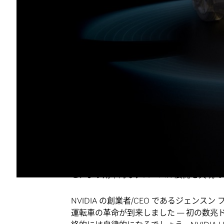
NVIDIA Halos OS は、AI 搭載車両
L4 自動運転向けの量産対応の安全基盤
NVIDIA Alpamayo 1.5 オープン モ
転システムのトレーニング、シミュレ
【プレス リリース】カリフォルニア州サ
スケーラブルな自動運転車 (AV) 開発
ある BYD、Geely、いすゞ自動車、日
DRIVE Hyperion
™ プラットフォームの採
NVIDIA Halos OS 安全アーキテクチャ
ートナーは検証サイクルを加速し、グロー
ューティング、センサー、ネットワーキン
ーキテクチャを活用することで、メーカー
と、より効率的なグローバル展開を実現で
NVIDIA の創業者/CEO であるジェンスン 
運転車の革命が到来しました ― 初の数