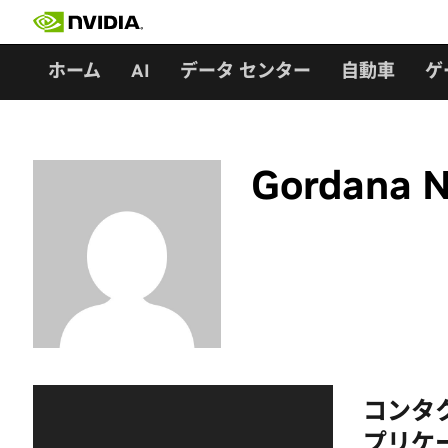
Skip
to
content
ホーム
AI
データ センター
自動車
ゲ
Gordana N
コンタク
プリケー