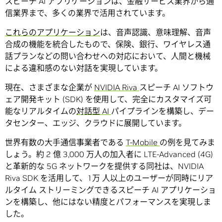
スピーチ AI アプリケーションは、金融サービス業界から通
信業界まで、多くの業界で活用されています。
これらのアプリケーション
は、音声認識、意味理解、音声
合成の機能を統合したもので、保険、銀行、ワイヤレス通
話プランなどの問い合わせへの対応において、人間と機械
による違和感のない対話を実現しています。
現在、さまざまな企業が
NVIDIA Riva
スピーチ AI ソフトウ
ェア開発キット (SDK) を使用して、完全にカスタマイズ可
能なリアルタイムの
対話型 AI
パイプラインを構築し、デー
タセンター、エッジ、クラウドに展開しています。
世界有数の大手通信事業者である
T-Mobile
の例を見てみま
しょう。約 2 億 3,000 万人の加入者に LTE-Advanced (4G)
と革新的な 5G ネットワークを提供する同社は、NVIDIA
Riva SDK を活用して、1万 人以上のユーザーが同時にリア
ルタイム ストリーミングできるスピーチ AI アプリケーショ
ンを構築し、他にはない精度とパフォーマンスを実現しま
した。