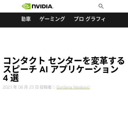
検索:
Skip
Toggle
to
Search
content
ター
自動車
ゲーミング
プロ グラフィックス
コンタクト センターを変革する
スピーチ AI アプリケーション
4 選
2023 年 08 月 23 日
投稿者：
Gordana Neskovic