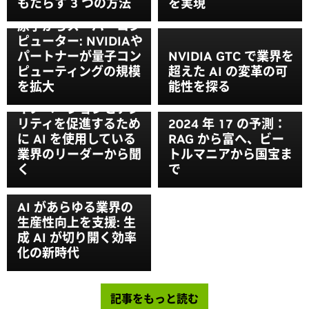
もたらす 3 つの方法
を実現
原子からスーパーコン
ピューター: NVIDIAや
パートナーが量子コン
NVIDIA GTC で業界を
ピューティングの規模
超えた AI の変革の可
を拡大
能性を探る
GTC における講演：
イノベーションとアジ
リティを促進するため
2024 年 17 の予測：
に AI を使用している
RAG から富へ、ビー
業界のリーダーから聞
トルマニアから国宝ま
く
で
AI があらゆる業界の
生産性向上を支援: 生
成 AI が切り開く効率
化の新時代
記事をもっと読む