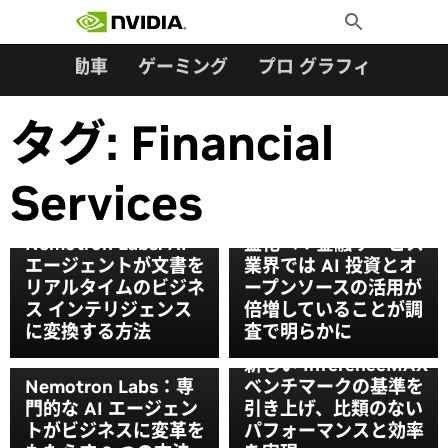
検索:
Skip
Toggle
to
Search
content
ター
自動車
ゲーミング
プロ グラフィックス
タグ:
Financial
Services
パイロット運用から収
Nemotron Labs: AI
益化へ：金融サービス
エージェントが文書を
業界では AI 投資とオ
リアルタイムのビジネ
ープンソースの活用が
ス インテリジェンス
倍増していることが調
に変換する方法
査で明らかに
NVIDIA Blackwell が
新しい InferenceMAX
Nemotron Labs：専
ベンチマークの基準を
門的な AI エージェン
引き上げ、比類のない
トがビジネスに変革を
パフォーマンスと効率