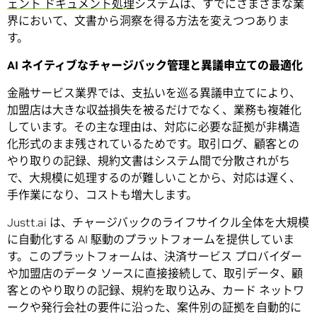
ェント ドキュメント処理
システムは、すでにさまざまな業
界において、文書から洞察を得る方法を変えつつありま
す。
AI
ネイティブなチャージバック管理と異議申立ての最適化
金融サービス業界では、支払いを巡る異議申立てにより、
加盟店は大きな収益損失を被るだけでなく、業務も複雑化
しています。その主な理由は、対応に必要な証拠が非構造
化形式のまま残されているためです。取引ログ、顧客との
やり取りの記録、規約文書はシステム間で分散されがち
で、大規模に処理するのが難しいことから、対応は遅く、
手作業になり、コストも増大します。
Justt.ai は、チャージバックのライフサイクル全体を大規模
に自動化する AI 駆動のプラットフォームを提供していま
す。このプラットフォームは、決済サービス プロバイダー
や加盟店のデータ ソースに直接接続して、取引データ、顧
客とのやり取りの記録、規約を取り込み、カード ネットワ
ークや発行会社の要件に沿った、案件別の証拠を自動的に