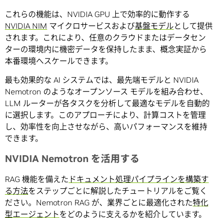
これらの機能は、NVIDIA GPU 上で効率的に動作する
NVIDIA NIM
マイクロサービスおよび
基盤モデル
として提供
されます。これにより、任意のクラウドまたはデータセン
ターの環境内に機密データを保持したまま、概念実証から
本番環境へスケールできます。
最も効果的な AI システムでは、最先端モデルと NVIDIA
Nemotron のようなオープンソース モデルを組み合わせ、
LLM ルーターが各タスクを分析して最適なモデルを自動的
に選択します。このアプローチにより、計算コストを管理
し、効率性を向上させながら、高いパフォーマンスを維持
できます。
NVIDIA Nemotron を活用する
RAG 機能を備えた
ドキュメント処理パイプラインを構築す
る方法
をステップごとに解説したチュートリアルをご覧く
ださい。Nemotron RAG が、業界ごとに最適化された
特化
型エージェント
をどのように支えるかを紹介しています。