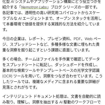
化型 AI
システムやアプリケーション構築にどう役立つかを
紹介する「
Nemotron Labs
」ブログ
シリーズの一部です。
各記事では、透明性の高い研究用コパイロットからスケー
ラブルな AI
エージェントまで、オープン
スタックを活用し
て本番環境で価値を提供する実践的な方法を紹介していま
す。
今日の企業は、レポート、プレゼン資料、PDF、Web ペー
ジ、スプレッドシートなど、多種多様な文書に埋もれた貴
重な洞察を掘り起こすという課題に直面しています。
多くの場合、チームはファイルを手作業で確認してデータ
をスプレッドシートに転記し、ダッシュボードを作成し、
基本的な検索ツールやテンプレートベースの光学文字認識
(OCR) ツールを用いて、洞察をつなぎ合わせています。こう
したツールでは、複雑なメディアに含まれる重要な詳細が
見落とされがちです。
インテリジェント ドキュメント処理は、文書を自動的に読
み取り、理解し、洞察を抽出する AI 駆動のワークフローで