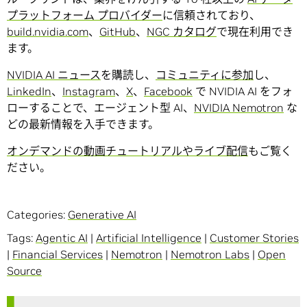
プラットフォーム プロバイダー
に信頼されており、
build.nvidia.com
、
GitHub
、
NGC カタログ
で現在利用でき
ます。
NVIDIA AI ニュース
を購読し、
コミュニティに参加
し、
LinkedIn
、
Instagram
、
X
、
Facebook
で NVIDIA AI をフォ
ローすることで、エージェント型 AI、
NVIDIA Nemotron
な
どの最新情報を入手できます。
オンデマンドの動画チュートリアルやライブ配信
もご覧く
ださい。
Categories:
Generative AI
Tags:
Agentic AI
|
Artificial Intelligence
|
Customer Stories
|
Financial Services
|
Nemotron
|
Nemotron Labs
|
Open
Source