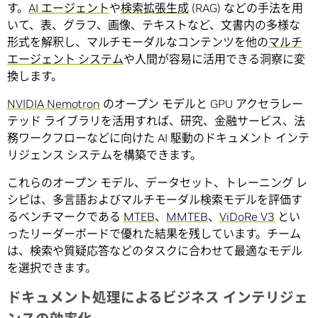
す。
AI エージェント
や
検索拡張生成
(RAG) などの手法を用
いて、表、グラフ、画像、テキストなど、文書内の多様な
形式を解釈し、マルチモーダルなコンテンツを他の
マルチ
エージェント システム
や人間が容易に活用できる洞察に変
換します。
NVIDIA Nemotron
のオープン モデルと GPU アクセラレー
テッド ライブラリを活用すれば、研究、金融サービス、法
務ワークフローなどに向けた AI 駆動のドキュメント インテ
リジェンス システムを構築できます。
これらのオープン モデル、データセット、トレーニング レ
シピは、多言語およびマルチモーダル検索モデルを評価す
るベンチマークである
MTEB
、
MMTEB
、
ViDoRe V3
とい
ったリーダーボードで優れた結果を残しています。チーム
は、検索や質疑応答などのタスクに合わせて最適なモデル
を選択できます。
ドキュメント処理によるビジネス インテリジェ