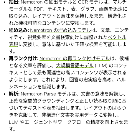
抽出:
Nemotron の抽出モデルと OCR モデル
は、マルチ
モーダルな PDF、テキスト、表、グラフ、画像を迅速に
取り込み、レイアウトと意味を保持したまま、構造化さ
れた機械可読なコンテンツに変換します。
埋め込み:
Nemotron の埋め込みモデル
は、文章、エンテ
ィティ、視覚要素を文書検索向けに調整された
ベクトル
表現
に変換し、意味に基づいた正確な検索を可能にしま
す。
再ランク付け:
Nemotron の再ランク付けモデル
は、候補
となる文章を評価し、
大規模言語モデル
(LLM) のコンテ
キストとして最も関連性の高いコンテンツが表示される
ようにします。これにより、回答の忠実度を高め、ハル
シネーションを低減します。
解析:
Nemotron Parse モデルは、文書の意味を解読し、
正確な空間的グラウンディングと正しい読み取り順に基
づいてテキストや表を抽出します。レイアウトのばらつ
きを克服して、非構造化文書を実用データに変換し、
LLM やエージェント型ワークフローの精度を向上させま
す。