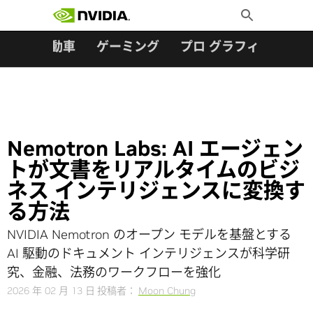
検索:
Skip
Toggle
to
Search
content
ター
自動車
ゲーミング
プロ グラフィックス
Nemotron Labs: AI エージェン
トが文書をリアルタイムのビジ
ネス インテリジェンスに変換す
る方法
NVIDIA Nemotron のオープン モデルを基盤とする
AI 駆動のドキュメント インテリジェンスが科学研
究、金融、法務のワークフローを強化
2026 年 02 月 13 日
投稿者：
Moon Chung