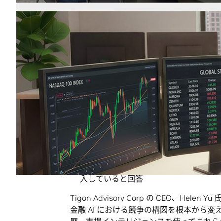
の基盤モデルやソフトウェアなどの特化型 
エージェントをはじめとする新しいタイプの
至るさまざまなプロセスを効率化していま
2026 年版レポートの主なハイライト
89% の回答者が AI 活用によって
経営陣の 73% が AI は将来の成功に
または維持すると回答
自社で AI を積極的に活用していると答え
生成 AI を使用または評価していると答え
84% の回答者が、オープンソース モ
答
42% の回答者がエージェント型 AI を
入していると回答
Tigon Advisory Corp の CEO、
金融 AI における競争の構図を根本から