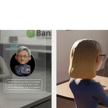
心的な存在となっています。アルゴリズム取引におけるリサ
利用やマネー ロンダリングをより正確に検知できるよう支
文書処理の迅速化にも貢献しています。
した調査に基づく第 6 回年次レポート「
NVIDIA 金融サービ
業界における AI 活用が過去最高水準に達していることが明
 サービスといった AI ユース ケースの導入と拡大を進め、
能を向上させています。また、金融機関は、オープンソース