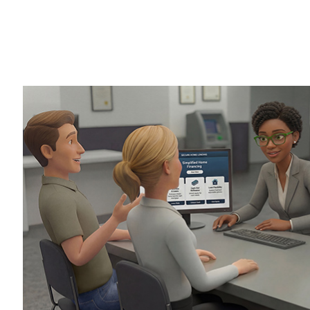
Share
金融サービス分野において、AI は今や中
ーチや取引の執行を自動化し、銀行が不正
援すると同時に、リスク管理手法の向上や
800 名以上の金融業界関係者を対象に実施
スにおける AI の状況
」では、金融サービス
らかになりました。
企業は、不正検知、リスク管理、カスタマー
明確な投資対効果を生み出す重要な業務機