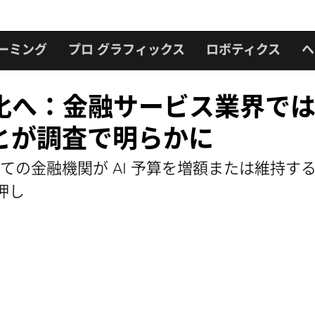
ーミング
プロ グラフィックス
ロボティクス
ヘ
へ：金融サービス業界では 
とが調査で明らかに
の金融機関が AI 予算を増額または維持す
押し