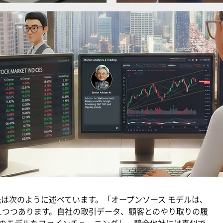
AI を構築するためのツールを積極的に取り入れており、AI
 AI を活用して、バックオフィス業務から投資リサーチに
す。
年間収益が増加し、年間コストを削減できたと回答
不可欠であると回答し、ほぼ全員が今後 1 年間で AI 予算を増額
た回答者は 65% に上り、前年の 45% から増加
た回答者は 61% で、前年比で 52% 増加
デルやソフトウェアは自社の AI 戦略において重要であると回
使用または評価しており、21% がすでに AI エージェントを導
Helen Yu 氏は次のように述べています。「オープンソース モデルは、
変えつつあります。自社の取引データ、顧客とのやり取りの履