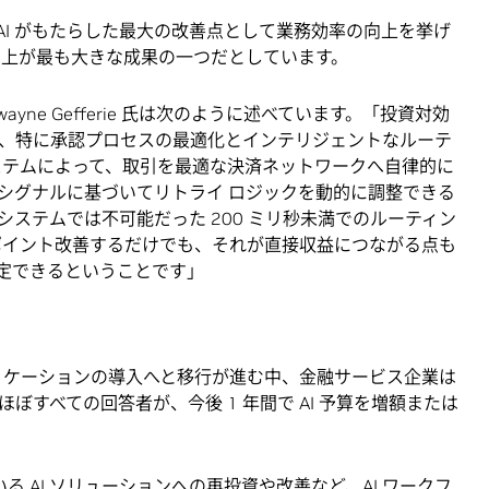
 AI がもたらした最大の改善点として業務効率の向上を挙げ
向上が最も大きな成果の一つだとしています。
、Dwayne Gefferie 氏は次のように述べています。「投資対効
、特に承認プロセスの最適化とインテリジェントなルーテ
システムによって、取引を最適な決済ネットワークへ自律的に
シグナルに基づいてリトライ ロジックを動的に調整できる
ステムでは不可能だった 200 ミリ秒未満でのルーティン
 ポイント改善するだけでも、それが直接収益につながる点も
定できるということです」
I アプリケーションの導入へと移行が進む中、金融サービス企業は
ほぼすべての回答者が、今後 1 年間で AI 予算を増額または
る AI ソリューションへの再投資や改善など、AI ワークフ