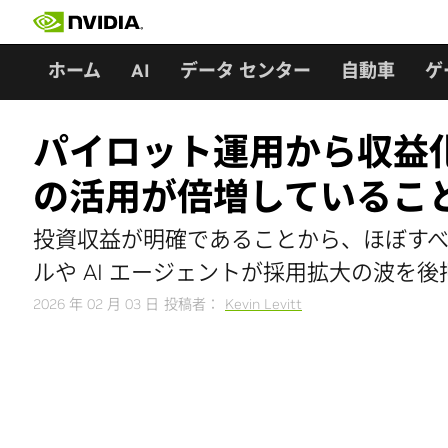
Skip
to
content
ホーム
AI
データ センター
自動車
ゲ
パイロット運用から収益化
の活用が倍増しているこ
投資収益が明確であることから、ほぼすべて
ルや AI エージェントが採用拡大の波を後
2026 年 02 月 03 日
投稿者：
Kevin Levitt