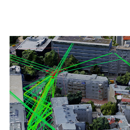
Share
NVIDIA のプラットフォーム、ツール、
込んだ次世代携帯電話技術である 6G の
6G は、イノベーションの促進、新たな
る AI ネイティブ プラットフォームです。
か国を超える200 社以上の通信団体が N
イギリスでは、
科学ノベーション 技術省
が
家目標を推進しています。イギリスの主要な
化するため、NVIDIA AI AerialとSi