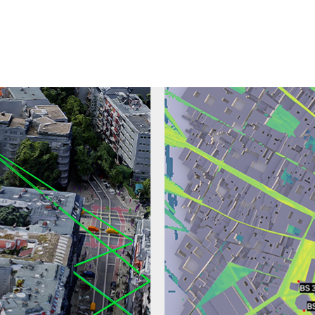
ライブラリを使用して、欧州の通信機関は、最初から AI を組み
開発を加速しています。
サービスの創出、顧客体験の向上、そして持続可能性を促進す
 昨年の
NVIDIA 6G Developer Program
の開始以来、欧州 30
VIDIA のテクノロジを活用して開発を加速しています。
 NVIDIA との協業を発表し、通信分野における AI 開発の国
大学は、AI ネイティブ無線ネットワークの研究開発を強
onna を含む強力な AI ツール、6G 研究プラットフォーム、トレーニ