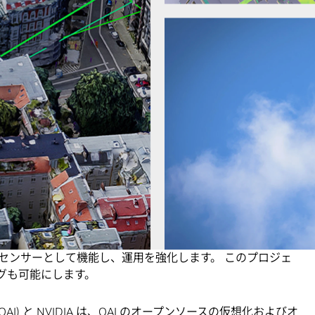
ます。
ris Bryant 氏は次のように述べています。「イギリス政府
スを先進的なコネクティビティ技術の開発における世界的なリーダ
ます。通信分野における AI の活用により、我が国のネッ
かつ信頼性の高いものとなり、世界トップレベルの学術機
ーニングを提供することで、イギリス全土の人々のデジタル体
させていきます。」
クス シミュレーション向けの
NVIDIA Isaac Sim
リファレン
DAR データを用いたリアルタイム ネットワーク デジタル ツ
います。
と通信 (ISAC) 向けの AI と機械学習の高度な開発が可
センサーとして機能し、運用を強化します。 このプロジェ
ングも可能にします。
OAI)
と NVIDIA は、OAI のオープンソースの仮想化およびオ