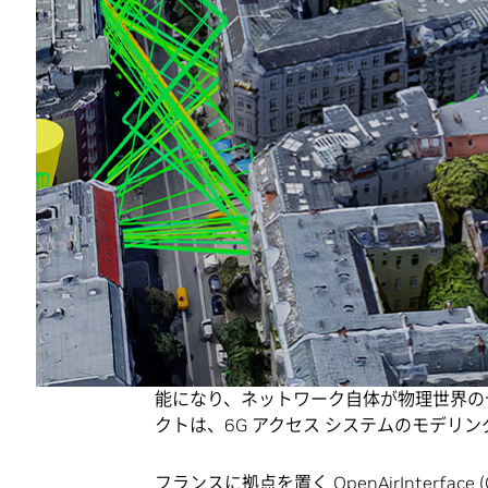
ングリソースへアクセスできるようになり
イギリス データ保護通信担当国務大臣の Ch
と NVIDIA の本協力関係は、イギリ
ーにするという我々の志の重要な一歩となり
トワークはよりインテリジェントで効率的
関や研究者に最先端の AI ツールとトレ
験の向上につながるイノベーションを加速
フィンランドでは、オウル大学がロボティ
ス アプリケーションを活用して、合成 Li
インで、無線チャネル推定の研究を行って
このプロジェクトにより、統合されたセンシング
能になり、ネットワーク自体が物理世界の
クトは、6G アクセス システムのモデリ
フランスに拠点を置く
OpenAirInterface (