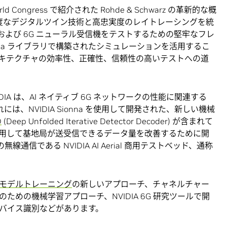
d Congress で紹介された Rohde & Schwarz の革新的な概
、高度なデジタルツイン技術と高忠実度のレイトレーシングを統
ed および 6G ニューラル受信機をテストするための堅牢なフレ
onna ライブラリで構築されたシミュレーションを活用するこ
キテクチャの効率性、正確性、信頼性の高いテストへの道
IA は、AI ネイティブ 6G ネットワークの性能に関連する
は、NVIDIA Sionna を使用して開発された、新しい機械
D
(Deep Unfolded Iterative Detector Decoder) が含まれて
用して基地局が送受信できるデータ量を改善するために開
線通信である NVIDIA AI Aerial 商用テストベッド、通称
モデルトレーニング
の新しいアプローチ、チャネルチャー
めの機械学習アプローチ、NVIDIA 6G 研究ツールで開
バイス識別などがあります。