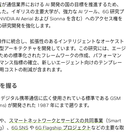
省
が通信業界における AI 開発の国の目標を推進するため、
した。イギリスの主要大学が、強力な AI ツール、6G 研究プ
 AI Aerial および Sionna を含む）へのアクセス権を
クの研究開発を強化します。
N 操作に統合し、拡張性のあるインテリジェントなオーケスト
型アーキテクチャを開発しています。この研究には、エージ
ための標準化されたフレームワークの作成、パフォーマン
マンス指標の確立、新しいエージェント向けのテンプレー
用コストの削減が含まれます。
鍵を握る
デジタル携帯通信に広く使用されている標準である GSM
nications) が開発された 1987 年にまで遡ります。
や、
スマートネットワークとサービスの共同事業
（Smart
ing）、
6G SNS
や
6G Flagship プロジェクト
などの主要な取