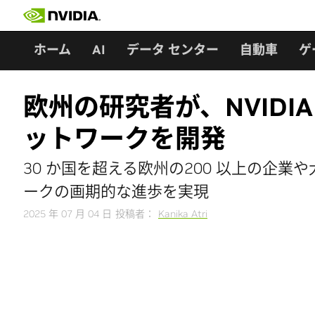
Skip
to
content
ホーム
AI
データ センター
自動車
ゲ
欧州の研究者が、NVIDIA
ットワークを開発
30 か国を超える欧州の200 以上の企業や
ークの画期的な進歩を実現
2025 年 07 月 04 日
投稿者：
Kanika Atri