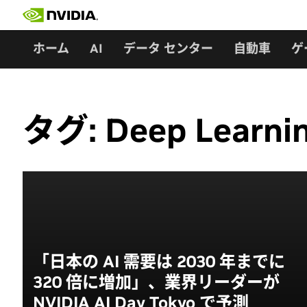
Skip
to
content
ホーム
AI
データ センター
自動車
ゲ
タグ:
Deep Learnin
「日本の AI 需要は 2030 年までに
320 倍に増加」、業界リーダーが
NVIDIA AI Day Tokyo で予測