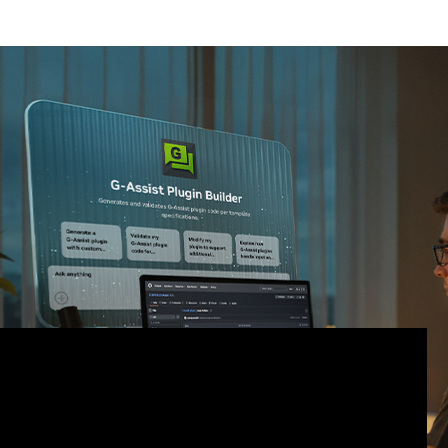
ssist
は
NVIDIA GeForce RTX
システムのチューニング、制
タントです。
-Assist プラグイン ハッカソン
(7 月 16 日 (水) までバーチャ
 を探求し、カスタムの G-Assist プラグインを構築する機
や NVIDIA ソーシャル メディア チャンネルで特集され