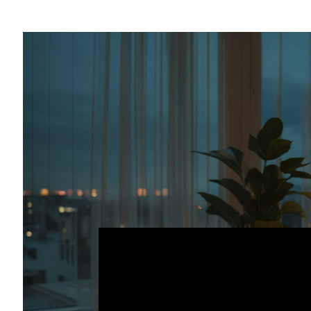
Share
NVIDIA アプリ
から利用できる
Project G-A
御、最適化を支援する実験的な AI アシス
NVIDIA の
プラグアンドプレイ: Project G
ルで開催中) では、コミュニティを招いて AI
会を提供しています。参加者には、商品の獲得
るチャンスがあります。