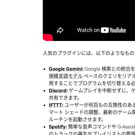
人気のプラグインには、以下のようなもの
Google Gemini
:
Google 検索との統
規模言語モデル
ベースのクエリをリアル
用することでプログラムを切り替える
Discord
:
ゲームプレイを中断せずに、ゲー
共有できます。
IFTTT
:
ユーザーが何百もの互換性のあ
マート シェードの調整、最新のゲーム関
ルーチンを起動させます。
Spotify
:
簡単な音声コマンドや G-Assi
のトラックの再生やプレイリストの管