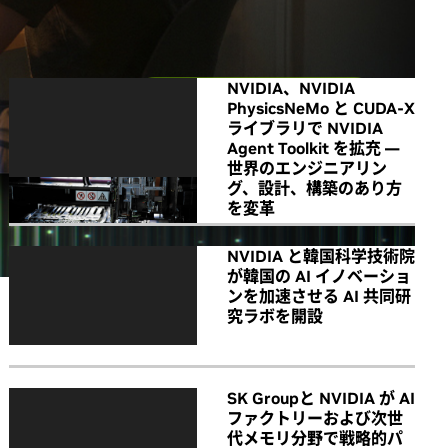
All NVIDIA News
NVIDIA、NVIDIA
PhysicsNeMo と CUDA-X
ライブラリで NVIDIA
Agent Toolkit を拡充 ―
世界のエンジニアリン
グ、設計、構築のあり方
を変革
NVIDIA と韓国科学技術院
が韓国の AI イノベーショ
ンを加速させる AI 共同研
究ラボを開設
SK Groupと NVIDIA が AI
ファクトリーおよび次世
代メモリ分野で戦略的パ