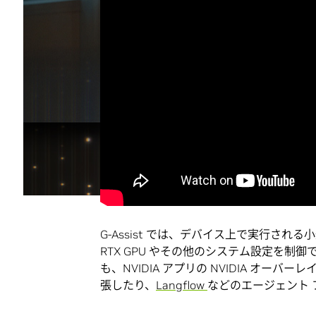
G-Assist では、デバイス上で実行さ
RTX GPU やその他のシステム設定を
も、NVIDIA アプリの NVIDIA オ
張したり、
Langflow
などのエージェント