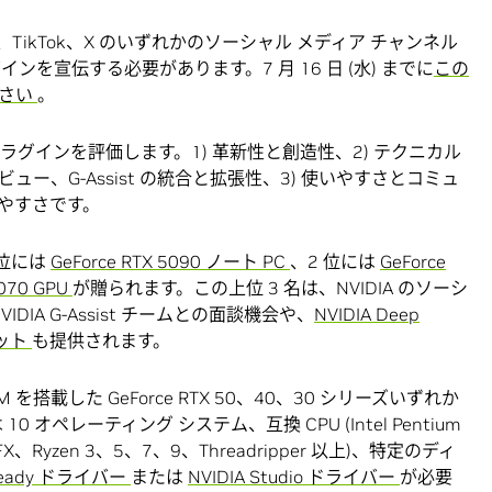
、TikTok、X のいずれかのソーシャル メディア チャンネル
プラグインを宣伝する必要があります。7 月 16 日 (水) までに
この
ださい
。
ラグインを評価します。1) 革新性と創造性、2) テクニカル
ー、G-Assist の統合と拡張性、3) 使いやすさとコミュ
やすさです。
 位には
GeForce RTX 5090 ノート PC
、2 位には
GeForce
5070 GPU
が贈られます。この上位 3 名は、NVIDIA のソーシ
IA G-Assist チームとの面談機会や、
NVIDIA Deep
ジット
も提供されます。
 VRAM を搭載した GeForce RTX 50、40、30 シリーズいずれか
10 オペレーティング システム、互換 CPU (Intel Pentium
FX、Ryzen 3、5、7、9、Threadripper 以上)、特定のディ
 Ready ドライバー
または
NVIDIA Studio ドライバー
が必要