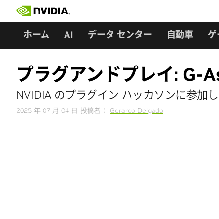
Skip
to
content
ホーム
AI
データ センター
自動車
ゲ
プラグアンドプレイ: G-A
NVIDIA のプラグイン ハッカソンに参加
2025 年 07 月 04 日
投稿者：
Gerardo Delgado