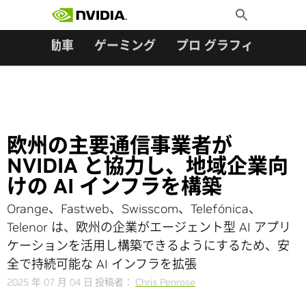
検索:
Skip
Toggle
to
Search
content
ター
自動車
ゲーミング
プロ グラフィックス
欧州の主要通信事業者が
NVIDIA と協力し、地域企業向
けの AI インフラを構築
Orange、Fastweb、Swisscom、Telefónica、
Telenor は、欧州の企業がエージェント型 AI アプリ
ケーションを活用し構築できるようにするため、安
全で持続可能な AI インフラを拡張
2025 年 07 月 04 日
投稿者：
Chris Penrose