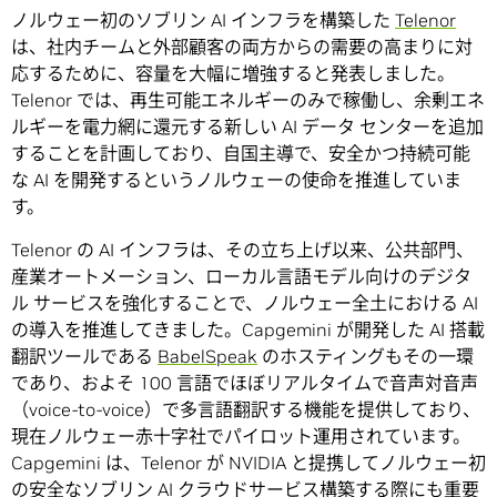
ノルウェー初のソブリン AI インフラを構築した
Telenor
は、社内チームと外部顧客の両方からの需要の高まりに対
応するために、容量を大幅に増強すると発表しました。
Telenor では、再生可能エネルギーのみで稼働し、余剰エネ
ルギーを電力網に還元する新しい AI データ センターを追加
することを計画しており、自国主導で、安全かつ持続可能
な AI を開発するというノルウェーの使命を推進していま
す。
Telenor の AI インフラは、その立ち上げ以来、公共部門、
産業オートメーション、ローカル言語モデル向けのデジタ
ル サービスを強化することで、ノルウェー全土における AI
の導入を推進してきました。Capgemini が開発した AI 搭載
翻訳ツールである
BabelSpeak
のホスティングもその一環
であり、およそ 100 言語でほぼリアルタイムで音声対音声
（voice-to-voice）で多言語翻訳する機能を提供しており、
現在ノルウェー赤十字社でパイロット運用されています。
Capgemini は、Telenor が NVIDIA と提携してノルウェー初
の安全なソブリン AI クラウドサービス構築する際にも重要