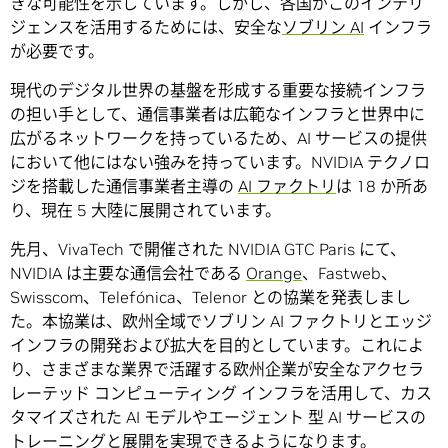
きな可能性を示しています。しかし、各国がこのインテリ
ジェンスを活用するためには、安全な
ソブリン AI
インフラ
が必要です。
現代のデジタル世界の基盤を形成する重要な接続インフラ
の担い手として、通信事業者は広範なインフラと世界中に
広がるネットワークを持っているため、AI サービスの提供
において他にはない強みを持っています。NVIDIA テクノロ
ジを搭載した通信事業者主導の
AI ファクトリ
は 18 か所あ
り、現在 5 大陸に展開されています。
先月、VivaTech で開催された NVIDIA GTC Paris にて、
NVIDIA は主要な通信会社である
Orange
、Fastweb、
Swisscom、Telefónica、Telenor との協業を発表しまし
た。本協業は、欧州全域でソブリン AI ファクトリとエッジ
インフラの開発および拡大を目的としています。これによ
り、さまざまな業界で活躍する欧州企業が安全なアクセラ
レーテッド コンピューティング インフラを活用して、カス
タマイズされた AI モデルやエージェント 型 AI サービスの
トレーニングと展開を実現できるようになります。