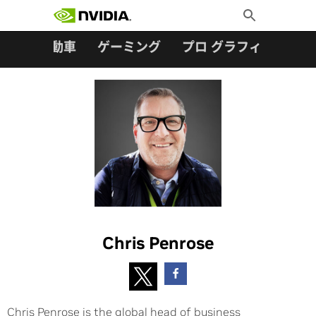
検索:
Skip
Toggle
to
Search
content
ター
自動車
ゲーミング
プロ グラフィックス
Chris Penrose
Chris Penrose is the global head of business