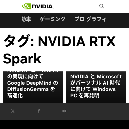
検索:
Skip
Toggle
to
Search
content
ター
自動車
ゲーミング
プロ グラフィックス
タグ:
NVIDIA RTX
Spark
NVIDIA、ローカル AI
の実現に向けて
NVIDIA と Microsoft
Google DeepMind の
がパーソナル AI 時代
DiffusionGemma を
に向けて Windows
高速化
PC を再発明