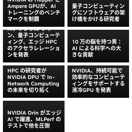
Ampere GPUが、AI
量子コンピューティン
トレーニングのベンチ
グにソフトウェアの架
マークを制覇
け橋をかける研究者
NVIDIA、ISC 2022 で
AI、デジタル ツイ
ン、量子コンピューテ
ィング、エッジ HPC
10 万の脳を持つ男：
のアクセラレレーショ
AI による科学への大
ンを発表
きな貢献
HPC の研究者が
NVIDIA、持続可能で
NVIDIA DPU で In-
効率的なコンピューテ
Network Computing
ィングをサポートする
の未来を切り拓く
液冷GPU を発表
NVIDIA Orin がエッジ
AI で躍進、MLPerf の
テストで他を圧倒