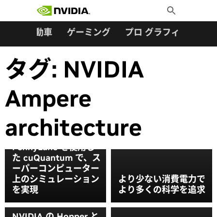
検索:
Skip
Toggle
to
Search
content
ター
自動車
ゲーミング
プロ グラフィックス
タグ:
NVIDIA
Ampere
architecture
量子ブースト：
PennyLane を使用し
た cuQuantum で、ス
ーパーコンピューター
上のシミュレーション
より少ない消費電力で
を実現
より多くの科学を追求
NVIDIA の Hopper と