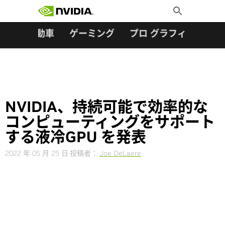
検索:
Skip
Toggle
to
Search
content
ター
自動車
ゲーミング
プロ グラフィックス
NVIDIA、持続可能で効率的な
コンピューティングをサポート
する液冷GPU を発表
2022 年 05 月 25 日
投稿者：
Joe DeLaere