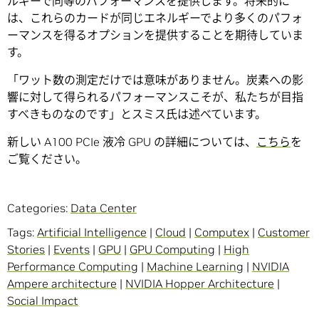
ルギーで同等のパフォーマンスを提供します。将来的に
は、これらのカードが同じエネルギーでより多くのパフォ
ーマンスを得るオプションを提供することを期待していま
す。
「ワット数の測定だけでは意味がありません。炭素への影
響に対して得られるパフォーマンスこそが、私たちが目指
すべきものなのです」とスミス氏は述べています。
新しい A100 PCIe 液冷 GPU の詳細については、
こちら
を
ご覧ください。
Categories:
Data Center
Tags:
Artificial Intelligence
|
Cloud
|
Computex
|
Customer
Stories
|
Events
|
GPU
|
GPU Computing
|
High
Performance Computing
|
Machine Learning
|
NVIDIA
Ampere architecture
|
NVIDIA Hopper Architecture
|
Social Impact