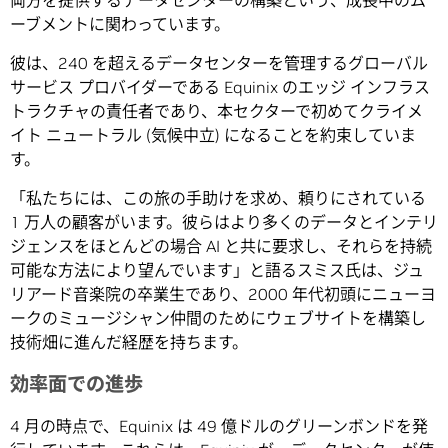
両方を提供するデータセンターの構築という、成長中のム
ーブメントに関わっています。
彼は、240 を超えるデータセンターを管理するグローバル
サービス プロバイダーである Equinix のエッジ インフラス
トラクチャの責任者であり、本セクターで初めてクライメ
イト ニュートラル (気候中立) になることを約束していま
す。
「私たちには、この旅の手助けを求め、頼りにされている
1 万人の顧客がいます。彼らはより多くのデータとインテリ
ジェンスをほとんどの場合 AI と共に要求し、それらを持続
可能な方法により望んでいます」と語るスミス氏は、ジュ
リアード音楽院の卒業生であり、2000 年代初頭にニューヨ
ークのミュージシャン仲間のためにウェブサイトを構築し
技術畑に進んだ経歴を持ちます。
効率面での進歩
4 月の時点で、Equinix は 49 億ドルのグリーンボンドを発