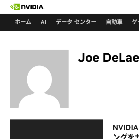
Skip
to
content
ホーム
AI
データ センター
自動車
ゲ
Joe DeLae
NVI
ングを