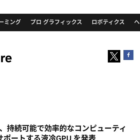
ーミング
プロ グラフィックス
ロボティクス
ヘ
re
DIA、持続可能で効率的なコンピューティ
サポートする液冷GPU を発表