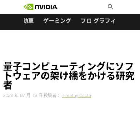
検索:
Skip
Toggle
to
Search
content
ター
自動車
ゲーミング
プロ グラフィックス
量子コンピューティングにソフ
トウェアの架け橋をかける研究
者
2022 年 07 月 19 日
投稿者：
Timothy Costa