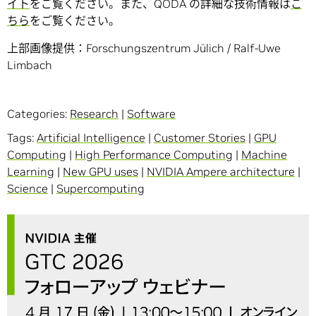
イト
をご覧ください。また、QODA の詳細な技術情報は
こ
ちら
をご覧ください。
上部画像提供：Forschungszentrum Jülich / Ralf-Uwe
Limbach
Categories:
Research
|
Software
Tags:
Artificial Intelligence
|
Customer Stories
|
GPU
Computing
|
High Performance Computing
|
Machine
Learning
|
New GPU uses
|
NVIDIA Ampere architecture
|
Science
|
Supercomputing