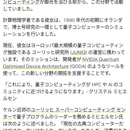
ンピューティング
が脚光を浴びる前から、この分野で活動
していました。
計算物理学者である彼女は、1990 年代の初期にオランダ
で、博士号研究の一環として量子コンピューターのシミュ
レーションを行いました。
現在、彼女はヨーロッパ最大規模の量子コンピューティン
グ施設である ユーリッヒ研究所 (
JUNIQ
) の運営に携わって
います。そのミッションは、開発者が
NVIDIA Quantum
Optimized Device Architecture
(QODA) のようなツールを
使って、この新しい分野の開拓を支援することです。
「これにより、量子コンピューティングが HPC や AI のコ
ミュニティに近づけるようになります」- クリステル ミヒエ
ルセン
ケルン近郊の
ユーリッヒ スーパーコンピューティング セン
ター
で量子プログラムのリーダーを務めるミヒエルセン氏
は次のように述べました。「現在の古典コンピューターだ