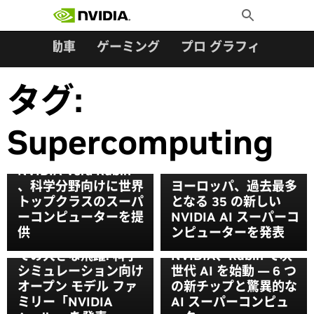
検索:
Skip
Toggle
to
Search
content
ター
自動車
ゲーミング
プロ グラフィックス
タグ:
Supercomputing
NVIDIA Vera Rubin
、科学分野向けに世界
ヨーロッパ、過去最多
トップクラスのスーパ
となる 35 の新しい
ーコンピューターを提
NVIDIA AI スーパーコ
供
ンピューターを発表
AI フィジックスにとっ
ての大きな飛躍: 科学
NVIDIA、Rubin で次
シミュレーション向け
世代 AI を始動 — 6 つ
オープン モデル ファ
の新チップと驚異的な
ミリー「NVIDIA
AI スーパーコンピュ