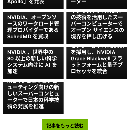
Apollo」を発表
ーター
ゴードン ベル賞ファ
イナリスト、NVIDIA
NVIDIA、オープンソ
の技術を活用したスー
ースのワークロード管
パーコンピューターで
理プロバイダーである
オープン サイエンスの
世界有数の科学スーパ
SchedMD を買収
境界を押し広げる
ーコンピューティング
センターが、NVQLink
NVIDIA 、世界中の
を採用し、NVIDIA
80 以上の新しい科学
Grace Blackwell プラ
システム向けに AI を
ットフォームと量子プ
加速
ロセッサを統合
NVIDIA と理化学研究
所が AI と量子コンピ
ューティング向けの新
しいスーパーコンピュ
ーターで日本の科学技
術の発展を推進
記事をもっと読む