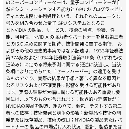
のスーパーコンピューターは、量子コンピューターが自
然をシミュレーションする能力と GPU のプログラマビリ
ティと大規模な並列処理という、それぞれのユニークな
強みを組み合わせた量子 GPU システムとなるこ
と;NVIDIA の製品、サービス、技術の利点、影響、性
能、可用性、NVIDIA の協力者やパートナーを含む第三者
との取り決めに関する期待、技術開発に関する期待、 お
よびその他の歴史的事実ではない記述は、1933年証券法
第27A条および1934年証券取引法第21E条（いずれも改
正済み）に定める将来予測に関する記述に該当し、当該
条項により定められた「セーフハーバー」の適用を受け
るものであり、実際の結果が予想と著しく異なる原因と
なるリスクおよび不確実性に影響を受ける可能性があり
ます。実際の結果が大幅に異なる可能性のある重要な要
因には、以下のものが含まれます：世界的な経済状況；
NVIDIAの製品を製造、組み立て、梱包、テストする第三
者への依存；技術開発と競争の影響；新製品や技術の開
発または既存製品、技術の改良；NVIDIAの製品またはパ
ートナーの 製品の市場受け入れ状況；設計、製造または