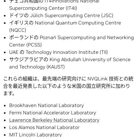
チェコ共和国の IT4Innovations National
Supercomputing Center (IT4I)
ドイツの Jülich Supercomputing Centre (JSC)
イギリスの National Quantum Computing Centre
(NQCC)
ポーランドの Poznań Supercomputing and Networking
Center (PCSS)
UAE の Technology Innovation Institute (TII)
サウジアラビアの King Abdullah University of Science
and Technology (KAUST)
これらの組織は、最先端の研究向けに NVQLink 技術との統
合を最近発表した以下のような米国の国立研究所に加わり
ます。
Brookhaven National Laboratory
Fermi National Accelerator Laboratory
Lawrence Berkeley National Laboratory
Los Alamos National Laborator
MIT Lincoln Laboratory