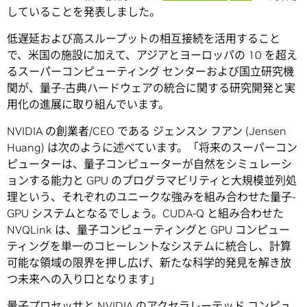
していることを発表しました。
低遅延および高スループットの相互接続を活用すること
で、米国の施設に加えて、アジアとヨーロッパの 10 を超え
るスーパーコンピューティング センターおよび国立研究機
関が、量子-古典ハードウェアの統合に関する研究開発と実
用化の進展に取り組んでいます。
NVIDIA の創業者/CEO である ジェンスン フアン (Jensen
Huang) は次のように述べています。「将来のスーパーコン
ピューターは、量子コンピューターが自然をシミュレーシ
ョンする能力と GPU のプログラマビリティと大規模並列処
理という、それぞれのユニークな強みを組み合わせた量子-
GPU システムとなるでしょう。CUDA-Q と組み合わせた
NVQLink は、量子コンピューティングと GPU コンピュー
ティングを単一のコヒーレントなシステムに統合し、計算
可能な領域の限界を押し広げ、新たな科学的発見を解き放
つ未来への入り口となります」
量子プロセッサと NVIDIA のアクセラレーテッド コンピュ