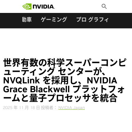
検索:
Skip
Toggle
to
Search
content
ター
自動車
ゲーミング
プロ グラフィックス
世界有数の科学スーパーコンピ
ューティング センターが、
NVQLink を採用し、NVIDIA
Grace Blackwell プラットフォ
ームと量子プロセッサを統合
2025 年 11 月 18 日
投稿者：
NVIDIA Japan