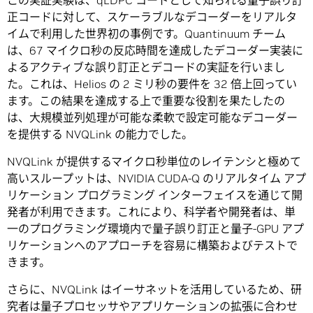
この実証実験は、qLDPC コードとして知られる量子誤り訂
正コードに対して、スケーラブルなデコーダーをリアルタ
イムで利用した世界初の事例です。Quantinuum チーム
は、67 マイクロ秒の反応時間を達成したデコーダー実装に
よるアクティブな誤り訂正とデコードの実証を行いまし
た。これは、Helios の 2 ミリ秒の要件を 32 倍上回ってい
ます。この結果を達成する上で重要な役割を果たしたの
は、大規模並列処理が可能な柔軟で設定可能なデコーダー
を提供する NVQLink の能力でした。
NVQLink が提供するマイクロ秒単位のレイテンシと極めて
高いスループットは、NVIDIA CUDA-Q のリアルタイム アプ
リケーション プログラミング インターフェイスを通じて開
発者が利用できます。これにより、科学者や開発者は、単
一のプログラミング環境内で量子誤り訂正と量子-GPU アプ
リケーションへのアプローチを容易に構築およびテストで
きます。
さらに、NVQLink はイーサネットを活用しているため、研
究者は量子プロセッサやアプリケーションの拡張に合わせ