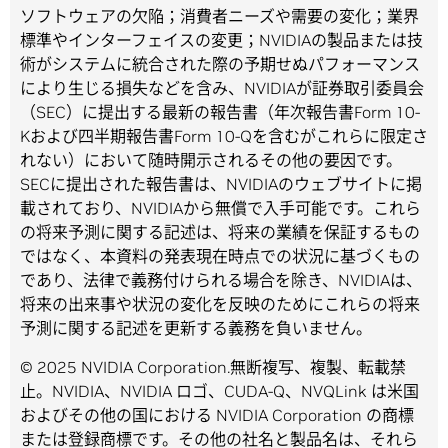
ソフトウェアの欠陥；消費者ニーズや需要の変化；業界
標準やインターフェイスの変更；NVIDIAの製品または技
術がシステムに統合された際の予期せぬパフォーマンス
により生じる損失などを含み、NVIDIAが証券取引委員会
（SEC）に提出する最新の報告書（年次報告書Form 10-
Kおよび四半期報告書Form 10-Qを含むがこれらに限定さ
れない）において随時開示されるその他の要因です。
SECに提出された報告書は、NVIDIAのウェブサイトに掲
載されており、NVIDIAから無償で入手可能です。これら
の将来予測に関する記述は、将来の業績を保証するもの
ではなく、本資料の発表現在時点での状況に基づくもの
であり、法律で義務付けられる場合を除き、NVIDIAは、
将来の出来事や状況の変化を反映のためにこれらの将来
予測に関する記述を更新する義務を負いません。
© 2025 NVIDIA Corporation.無断複写、複製、転載禁
止。NVIDIA、NVIDIA ロゴ、CUDA-Q、NVQLink は米国
およびその他の国における NVIDIA Corporation の商標
または登録商標です。その他の社名と製品名は、それら