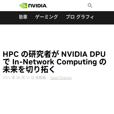
検索:
Skip
Toggle
to
Search
content
ター
自動車
ゲーミング
プロ グラフィックス
HPC の研究者が NVIDIA DPU
で In-Network Computing の
未来を切り拓く
2022 年 06 月 01 日
投稿者：
Gilad Shainer