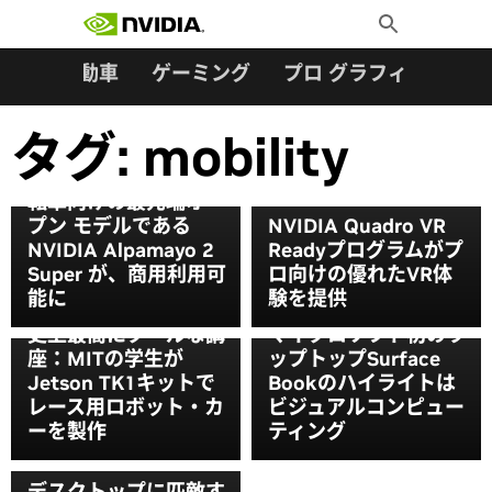
検索:
Skip
Toggle
to
Search
content
ター
自動車
ゲーミング
プロ グラフィックス
タグ:
mobility
ロボタクシーや自動運
転車向けの最先端オー
プン モデルである
NVIDIA Quadro VR
NVIDIA Alpamayo 2
Readyプログラムがプ
Super が、商用利用可
ロ向けの優れたVR体
能に
験を提供
史上最高にクールな講
マイクロソフト初のラ
座：MITの学生が
ップトップSurface
Jetson TK1キットで
Bookのハイライトは
レース用ロボット・カ
ビジュアルコンピュー
ーを製作
ティング
デスクトップに匹敵す