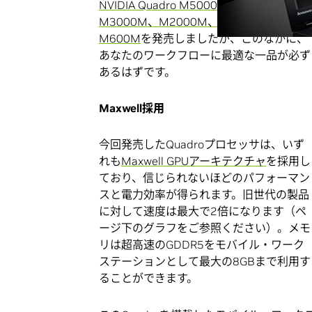
NVIDIA Quadro M5000M、M4000M、
M3000M、M2000M、M1000M、
M600M
を発売しましたが、このなかに、
あなたのワークフローに最適な一品が必ず
あるはずです。
Maxwell
採用
今回発売したQuadroプロセッサは、いず
れも
Maxwell GPUアーキテクチャ
を採用し
ており、信じられないほどのパフォーマン
スと電力効率が得られます。旧世代の製品
に対して速度は最大で2倍になります（ペ
ージ下のグラフをご参照ください）。メモ
リは超高速のGDDR5をモバイル・ワーク
ステーションとして最大の8GBまで利用す
ることができます。