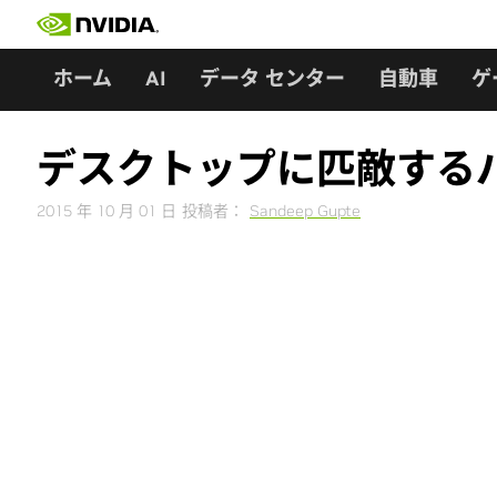
Skip
to
content
ホーム
AI
データ センター
自動車
ゲ
デスクトップに匹敵する
2015 年 10 月 01 日
投稿者：
Sandeep Gupte