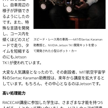
し、自車周辺の
様子が評価でき
るようにしたの
です。また、特
殊な言語を開発
し、コース内を
傾くほどのスピ
スピード・レース用の車両――MITのSertac Karaman
ードで走り、タ
助教授と、NVIDIA Jetson TK1開発キットを使っ
イムを短縮する
て開発された小型ロボット・カー
のにもJetson
TK1が使われています。
大変な人気講座となったので、その創設者、MIT航空宇宙学
科のSertac Karaman助教授は、来年から講座を拡大すると
しています。もちろん、その中心となるのはJetsonです。
高い処理能力
RACECAR講座に参加した学生は、さまざまな才能を持つ5