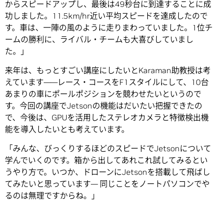
からスピードアップし、最後は49秒台に到達することに成
功しました。11.5km/hr近い平均スピードを達成したので
す。車は、一陣の風のように走りまわっていました。1位チ
ームの勝利に、ライバル・チームも大喜びしていまし
た。」
来年は、もっとすごい講座にしたいとKaraman助教授は考
えています――レース・コースをF1スタイルにして、10台
あまりの車にポールポジションを競わせたいというので
す。今回の講座でJetsonの機能はだいたい把握できたの
で、今後は、GPUを活用したステレオカメラと特徴検出機
能を導入したいとも考えています。
「みんな、びっくりするほどのスピードでJetsonについて
学んでいくのです。箱から出してあれこれ試してみるとい
うやり方で。いつか、ドローンにJetsonを搭載して飛ばし
てみたいと思っています― 同じことをノートパソコンでや
るのは無理ですからね。」