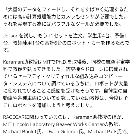
「大量のデータをフィードし、それをすばやく処理するた
めには高い計算処理能力とカメラもセンサが必要でした。
それを実現する為にはパワフルなツールが必要でした。」
Jetsonを試し、もう10セットを注文。学生用4台、予備1
台、教師陣用1台の合計6台のロボット・カーを作るためで
す。
Karaman助教授はMITでPh.D.を取得後、同校の航空宇宙学
科で教鞭を執ってきました。航空機やドローンに搭載され
ているセーフティ・クリティカルな組み込みコンピュー
タ・システムについて調べているうちに、ロボットが大量
に使われていることに感銘を受けたそうです。自律型の自
動車や各種車両について研究していた助教授は、今度はそ
こにロボットを追加しようと考えました。
RACECARに関わっているのは、Karaman助教授のほか、
MIT Lincoln Laboratory Beaver Works Centerの教師、
Michael Boulet氏、Owen Guldner氏、Michael Park氏で、