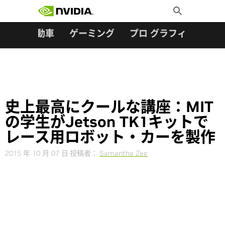
検索:
Skip
Toggle
to
Search
content
ター
自動車
ゲーミング
プロ グラフィックス
史上最高にクールな講座：MIT
の学生がJetson TK1キットで
レース用ロボット・カーを製作
2015 年 10 月 07 日
投稿者：
Samantha Zee