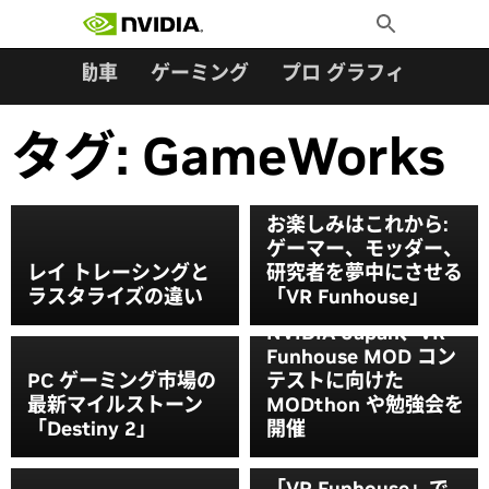
検索:
Skip
Toggle
to
Search
content
ター
自動車
ゲーミング
プロ グラフィックス
タグ:
GameWorks
お楽しみはこれから:
ゲーマー、モッダー、
レイ トレーシングと
研究者を夢中にさせる
ラスタライズの違い
「VR Funhouse」
NVIDIA Japan、VR
Funhouse MOD コン
PC ゲーミング市場の
テストに向けた
最新マイルストーン
MODthon や勉強会を
「Destiny 2」
開催
「VR Funhouse」で