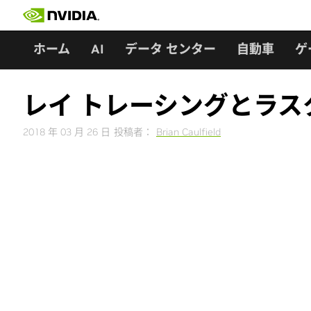
Skip
to
content
ホーム
AI
データ センター
自動車
ゲ
レイ トレーシングとラス
2018 年 03 月 26 日
投稿者：
Brian Caulfield