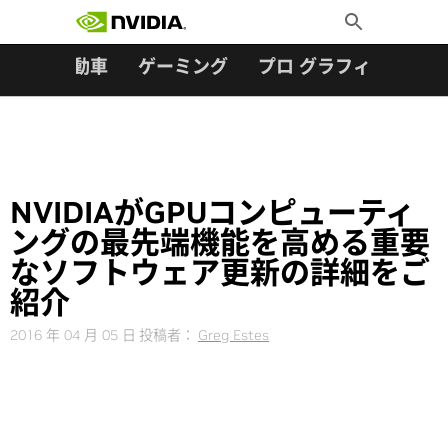
検索:
Skip
Toggle
to
Search
content
ター
自動車
ゲーミング
プロ グラフィックス
NVIDIAがGPUコンピューティ
ングの最先端機能を高める重要
なソフトウェア更新の詳細をご
紹介
2016 年 04 月 05 日
投稿者：
Greg Estes