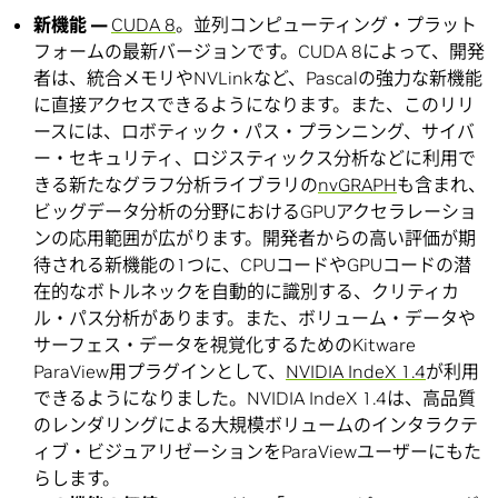
新機能 —
CUDA 8
。並列コンピューティング・プラット
フォームの最新バージョンです。CUDA 8によって、開発
者は、統合メモリやNVLinkなど、Pascalの強力な新機能
に直接アクセスできるようになります。また、このリリ
ースには、ロボティック・パス・プランニング、サイバ
ー・セキュリティ、ロジスティックス分析などに利用で
きる新たなグラフ分析ライブラリの
nvGRAPH
も含まれ、
ビッグデータ分析の分野におけるGPUアクセラレーショ
ンの応用範囲が広がります。開発者からの高い評価が期
待される新機能の1つに、CPUコードやGPUコードの潜
在的なボトルネックを自動的に識別する、クリティカ
ル・パス分析があります。また、ボリューム・データや
サーフェス・データを視覚化するためのKitware
ParaView用プラグインとして、
NVIDIA IndeX 1.4
が利用
できるようになりました。NVIDIA IndeX 1.4は、高品質
のレンダリングによる大規模ボリュームのインタラクテ
ィブ・ビジュアリゼーションをParaViewユーザーにもた
らします。