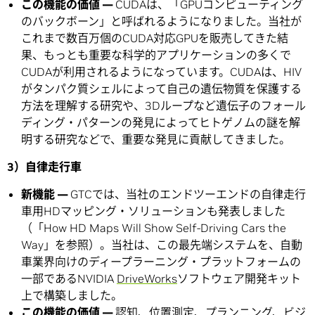
この機能の価値 —
CUDAは、「GPUコンピューティング
のバックボーン」と呼ばれるようになりました。当社が
これまで数百万個のCUDA対応GPUを販売してきた結
果、もっとも重要な科学的アプリケーションの多くで
CUDAが利用されるようになっています。CUDAは、HIV
がタンパク質シェルによって自己の遺伝物質を保護する
方法を理解する研究や、3Dループなど遺伝子のフォール
ディング・パターンの発見によってヒトゲノムの謎を解
明する研究などで、重要な発見に貢献してきました。
3）自律走行車
新機能 —
GTCでは、当社のエンドツーエンドの自律走行
車用HDマッピング・ソリューションも発表しました
（「How HD Maps Will Show Self-Driving Cars the
Way」を参照）。当社は、この最先端システムを、自動
車業界向けのディープラーニング・プラットフォームの
一部であるNVIDIA
DriveWorks
ソフトウェア開発キット
上で構築しました。
この機能の価値 —
認知、位置測定、プランニング、ビジ