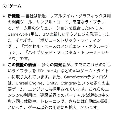
6）ゲーム
新機能 —
当社は最近、リアルタイム・グラフィックス用
の開発ツール、サンプル・コード、高度なライブラリ
と、ゲーム用のシミュレーションを統合した
NVIDIA
GameWorks
用に、
3つの新しい
テクノロジを発表しまし
た。それぞれ、「ボリューメトリック・ライティン
グ」、「ボクセル・ベースのアンビエント・オクルージ
ョン」、「ハイブリッド・フラスタム・トレース・シャ
ドウ」です。
この機能の価値 —
多くの開発者が、すでにこれらの新し
いライブラリを『Fallout 4』などのAAAゲーム・タイト
ルに取り入れています。また、GameWorksテクノロジ
は、Unreal Engine、Unity、Stingrayといった多くの主
要ゲーム・エンジンにも採用されています。これらのエ
ンジンの利用は、建設業界でのバーチャルな建物の中を
歩き回る体験や、トレーニング、さらには自動車の設計
といった、ゲーム以外の用途にも拡大しています。