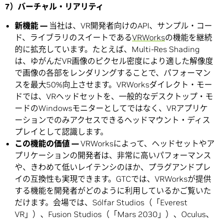
7）バーチャル・リアリティ
新機能 —
当社は、VR開発者向けのAPI、サンプル・コー
ド、ライブラリのスイートである
VRWorks
の機能を継続
的に拡充しています。たとえば、Multi-Res Shading
は、ゆがんだVR画像のピクセル密度により適した解像度
で画像の各部をレンダリングすることで、パフォーマン
スを最大50%向上させます。VRWorksダイレクト・モー
ドでは、VRヘッドセットを、一般的なデスクトップ・モ
ードのWindowsモニターとしてではなく、VRアプリケ
ーションでのみアクセスできるヘッドマウント・ディス
プレイとして認識します。
この機能の価値 —
VRWorksによって、ヘッドセットやア
プリケーションの開発者は、非常に高いパフォーマンス
や、きわめて低いレイテンシのほか、プラグアンドプレ
イの互換性も実現できます。GTCでは、VRWorksが提供
する機能を開発者がどのように利用しているかご覧いた
だけます。会場では、Sólfar Studios（「Everest
VR」）、Fusion Studios（「Mars 2030」）、Oculus、