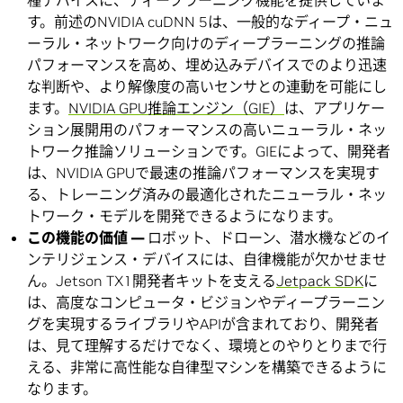
種デバイスに、ディープラーニング機能を提供していま
す。前述のNVIDIA cuDNN 5は、一般的なディープ・ニュ
ーラル・ネットワーク向けのディープラーニングの推論
パフォーマンスを高め、埋め込みデバイスでのより迅速
な判断や、より解像度の高いセンサとの連動を可能にし
ます。
NVIDIA GPU推論エンジン（GIE）
は、アプリケー
ション展開用のパフォーマンスの高いニューラル・ネッ
トワーク推論ソリューションです。GIEによって、開発者
は、NVIDIA GPUで最速の推論パフォーマンスを実現す
る、トレーニング済みの最適化されたニューラル・ネッ
トワーク・モデルを開発できるようになります。
この機能の価値 —
ロボット、ドローン、潜水機などのイ
ンテリジェンス・デバイスには、自律機能が欠かせませ
ん。Jetson TX1開発者キットを支える
Jetpack SDK
に
は、高度なコンピュータ・ビジョンやディープラーニン
グを実現するライブラリやAPIが含まれており、開発者
は、見て理解するだけでなく、環境とのやりとりまで行
える、非常に高性能な自律型マシンを構築できるように
なります。