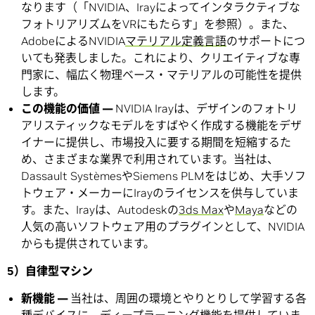
なります（「NVIDIA、Irayによってインタラクティブな
フォトリアリズムをVRにもたらす」を参照）。また、
AdobeによるNVIDIA
マテリアル定義言語
のサポートにつ
いても発表しました。これにより、クリエイティブな専
門家に、幅広く物理ベース・マテリアルの可能性を提供
します。
この機能の価値 —
NVIDIA Irayは、デザインのフォトリ
アリスティックなモデルをすばやく作成する機能をデザ
イナーに提供し、市場投入に要する期間を短縮するた
め、さまざまな業界で利用されています。当社は、
Dassault SystèmesやSiemens PLMをはじめ、大手ソフ
トウェア・メーカーにIrayのライセンスを供与していま
す。また、Irayは、Autodeskの
3ds Max
や
Maya
などの
人気の高いソフトウェア用のプラグインとして、NVIDIA
からも提供されています。
5）自律型マシン
新機能 —
当社は、周囲の環境とやりとりして学習する各