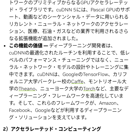
トワークのプリミティブからなるGPUアクセラレーテッ
ド・ライブラリです。cuDNN 5には、Pascal GPUのサポ
ート、動画などのシーケンシャル・データに用いられる
リカレント・ニューラル・ネットワークのアクセラレー
ション、医療、石油・ガスなどの業界で利用されるさら
なる拡張機能が追加されました。
この機能の価値 —
ディープラーニング開発者は、
cuDNNの最適化されたルーチンを利用することで、低レ
ベルのパフォーマンス・チューニングではなく、ニュー
ラル・ネットワーク・モデルの設計やトレーニングに集
中できます。cuDNNは、GoogleのTensorFlow、カリフ
ォルニア大学バークレー校の
Caffe
、モントリオール大
学の
Theano
、ニューヨーク大学の
Torch
など、主要なデ
ィープラーニング・フレームワークを高速化していま
す。そして、これらのフレームワークが、Amazon、
Facebook、Googleなどが利用するディープラーニン
グ・ソリューションを支えています。
2）アクセラレーテッド・コンピューティング