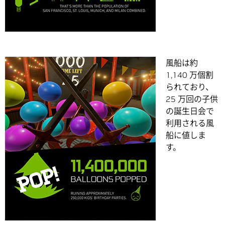
風船は約
1,140 万個割
られており、
25 万回の子供
の誕生日会で
利用される風
船に値しま
す。