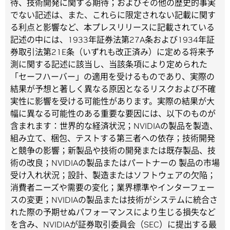
待、技術開発に関する期待；およびその他の歴史的事実
でない記述は、また、これらに限定されない記載に関す
る利点と影響など、本プレスリリースに記載されている
記述の中には、1933年証券法第27A条および1934年証
券取引法第21E条（いずれも改正済み）に定める将来予
測に関する記述に該当し、当該条項により定められた
「セーフハーバー」の適用を受けるものであり、実際の
結果が予想と著しく異なる原因となるリスクおよび不確
実性に影響を受ける可能性があります。実際の結果が大
幅に異なる可能性のある重要な要因には、以下のものが
含まれます：世界的な経済状況；NVIDIAの製品を製造、
組み立て、梱包、テストする第三者への依存；技術開発
と競争の影響；新製品や技術の開発または既存製品、技
術の改良；NVIDIAの製品またはパートナーの 製品の市場
受け入れ状況；設計、製造またはソフトウェアの欠陥；
消費者ニーズや需要の変化；業界標準やインターフェー
スの変更；NVIDIAの製品または技術がシステムに統合さ
れた際の予期せぬパフォーマンスにより生じる損失など
を含み、NVIDIAが証券取引委員会（SEC）に提出する最