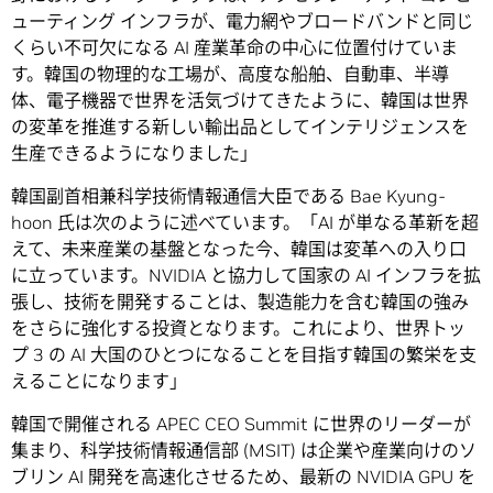
ューティング インフラが、電力網やブロードバンドと同じ
くらい不可欠になる AI 産業革命の中心に位置付けていま
す。韓国の物理的な工場が、高度な船舶、自動車、半導
体、電子機器で世界を活気づけてきたように、韓国は世界
の変革を推進する新しい輸出品としてインテリジェンスを
生産できるようになりました」
韓国副首相兼科学技術情報通信大臣である Bae Kyung-
hoon 氏は次のように述べています。「AI が単なる革新を超
えて、未来産業の基盤となった今、韓国は変革への入り口
に立っています。NVIDIA と協力して国家の AI インフラを拡
張し、技術を開発することは、製造能力を含む韓国の強み
をさらに強化する投資となります。これにより、世界トッ
プ 3 の AI 大国のひとつになることを目指す韓国の繁栄を支
えることになります」
韓国で開催される APEC CEO Summit に世界のリーダーが
集まり、科学技術情報通信部 (MSIT) は企業や産業向けのソ
ブリン AI 開発を高速化させるため、最新の NVIDIA GPU を