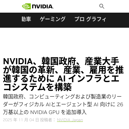
検索:
Skip
Toggle
to
Search
content
ター
自動車
ゲーミング
プロ グラフィックス
NVIDIA、韓国政府、産業大手
が韓国の革新、産業、雇用を推
進するために AI インフラとエ
コシステムを構築
韓国政府、コンピューティングおよび製造業のリー
ダーがフィジカル AIとエージェント型 AI 向けに 26
万基以上の NVIDIA GPU を追加導入
2025 年 11 月 04 日
投稿者：
NVIDIA Japan