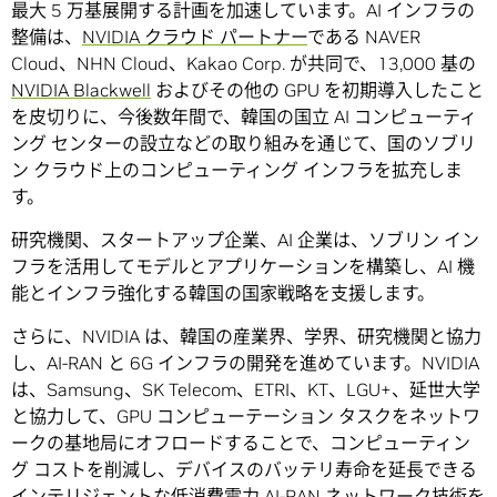
最大 5 万基展開する計画を加速しています。AI インフラの
整備は、
NVIDIA クラウド パートナー
である NAVER
Cloud、NHN Cloud、Kakao Corp. が共同で、13,000 基の
NVIDIA Blackwell
およびその他の GPU を初期導入したこと
を皮切りに、今後数年間で、韓国の国立 AI コンピューティ
ング センターの設立などの取り組みを通じて、国のソブリ
ン クラウド上のコンピューティング インフラを拡充しま
す。
研究機関、スタートアップ企業、AI 企業は、ソブリン イン
フラを活用してモデルとアプリケーションを構築し、AI 機
能とインフラ強化する韓国の国家戦略を支援します。
さらに、NVIDIA は、韓国の産業界、学界、研究機関と協力
し、AI-RAN と 6G インフラの開発を進めています。NVIDIA
は、Samsung、SK Telecom、ETRI、KT、LGU+、延世大学
と協力して、GPU コンピューテーション タスクをネットワ
ークの基地局にオフロードすることで、コンピューティン
グ コストを削減し、デバイスのバッテリ寿命を延長できる
インテリジェントな低消費電力 AI-RAN ネットワーク技術を