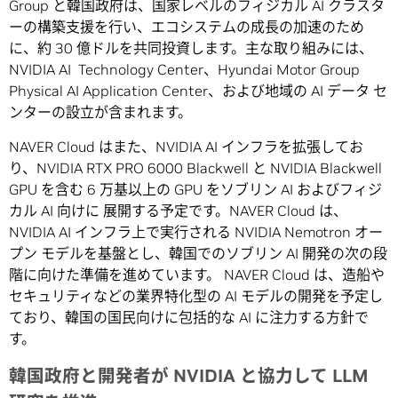
Group と韓国政府は、国家レベルのフィジカル AI クラスタ
ーの構築支援を行い、エコシステムの成長の加速のため
に、約 30 億ドルを共同投資します。主な取り組みには、
NVIDIA AI Technology Center、Hyundai Motor Group
Physical AI Application Center、および地域の AI データ セ
ンターの設立が含まれます。
NAVER Cloud はまた、NVIDIA AI インフラを拡張してお
り、NVIDIA RTX PRO 6000 Blackwell と NVIDIA Blackwell
GPU を含む 6 万基以上の GPU をソブリン AI およびフィジ
カル AI 向けに 展開する予定です。NAVER Cloud は、
NVIDIA AI インフラ上で実行される NVIDIA Nemotron オー
プン モデルを基盤とし、韓国でのソブリン AI 開発の次の段
階に向けた準備を進めています。 NAVER Cloud は、造船や
セキュリティなどの業界特化型の AI モデルの開発を予定し
ており、韓国の国民向けに包括的な AI に注力する方針で
す。
韓国政府と開発者が NVIDIA と協力して LLM