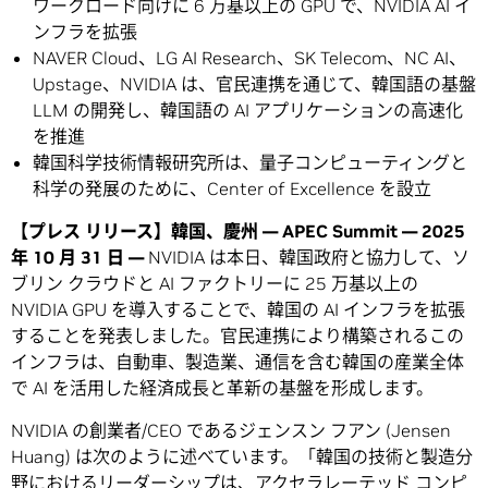
ワークロード向けに 6 万基以上の GPU で、NVIDIA AI イ
ンフラを拡張
NAVER Cloud、LG AI Research、SK Telecom、NC AI、
Upstage、NVIDIA は、官民連携を通じて、韓国語の基盤
LLM の開発し、韓国語の AI アプリケーションの高速化
を推進
韓国科学技術情報研究所は、量子コンピューティングと
科学の発展のために、Center of Excellence を設立
【プレス リリース】韓国、慶州 — APEC Summit — 2025
年 10 月 31 日 —
NVIDIA は本日、韓国政府と協力して、ソ
ブリン クラウドと AI ファクトリーに 25 万基以上の
NVIDIA GPU を導入することで、韓国の AI インフラを拡張
することを発表しました。官民連携により構築されるこの
インフラは、自動車、製造業、通信を含む韓国の産業全体
で AI を活用した経済成長と革新の基盤を形成します。
NVIDIA の創業者/CEO であるジェンスン フアン (Jensen
Huang) は次のように述べています。「韓国の技術と製造分
野におけるリーダーシップは、アクセラレーテッド コンピ