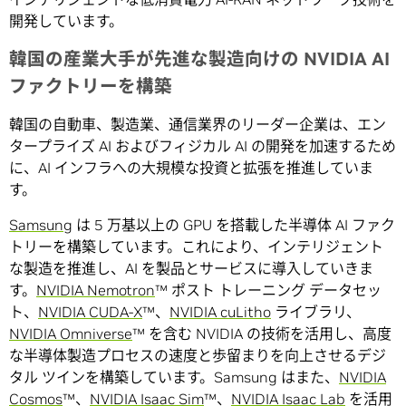
開発しています。
韓国の産業大手が先進な製造向けの NVIDIA AI
ファクトリーを構築
韓国の自動車、製造業、通信業界のリーダー企業は、エン
タープライズ AI およびフィジカル AI の開発を加速するため
に、AI インフラへの大規模な投資と拡張を推進していま
す。
Samsung
は 5 万基以上の GPU を搭載した半導体 AI ファク
トリーを構築しています。これにより、インテリジェント
な製造を推進し、AI を製品とサービスに導入していきま
す。
NVIDIA Nemotron
™ ポスト トレーニング データセッ
ト、
NVIDIA CUDA-X
™、
NVIDIA cuLitho
ライブラリ、
NVIDIA Omniverse
™ を含む NVIDIA の技術を活用し、高度
な半導体製造プロセスの速度と歩留まりを向上させるデジ
タル ツインを構築しています。Samsung はまた、
NVIDIA
Cosmos
™、
NVIDIA Isaac Sim
™、
NVIDIA Isaac Lab
を活用