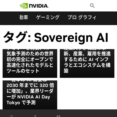
検索:
Skip
Toggle
to
Search
content
ター
自動車
ゲーミング
プロ グラフィックス
タグ:
Sovereign AI
NVIDIA が「Earth-
2」オープンモデル フ
NVIDIA、韓国政府、
ァミリーを発表、AI
産業大手が韓国の革
気象予測のための世界
新、産業、雇用を推進
初の完全にオープンで
するために AI インフ
高速化されたモデルと
ラとエコシステムを構
ツールのセット
築
「日本の AI 需要は
2030 年までに 320 倍
に増加」、業界リーダ
ーが NVIDIA AI Day
Tokyo で予測