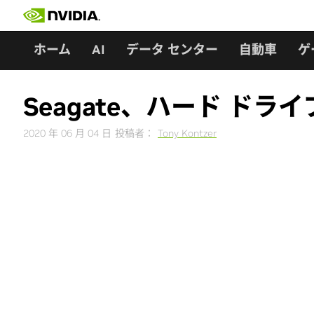
Skip
to
content
ホーム
AI
データ センター
自動車
ゲ
Seagate、ハード ドラ
2020 年 06 月 04 日
投稿者：
Tony Kontzer