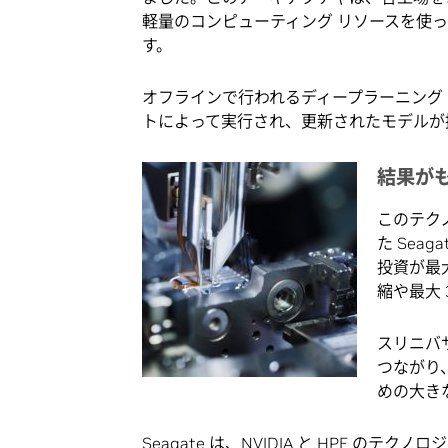
軽量のコンピューティング リソースを使
す。
オフラインで行われるディープラーニング
トによって実行され、更新されたモデルが
結果が
このテク
た Sea
投資が最大
縮や最大 
スリニバ
つながり、
めの大き
Seagate は、NVIDIA と HPE 