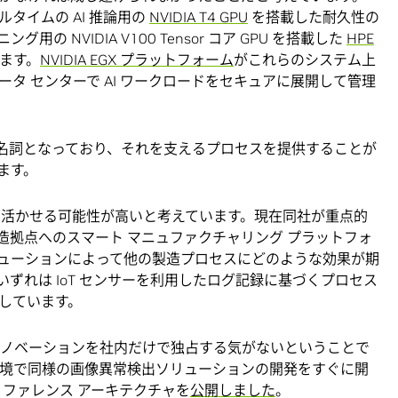
タイムの AI 推論用の
NVIDIA T4 GPU
を搭載した耐久性の
ング用の NVIDIA V100 Tensor コア GPU を搭載した
HPE
ます。
NVIDIA EGX プラットフォーム
がこれらのシステム上
タ センターで AI ワークロードをセキュアに展開して管理
ングの代名詞となっており、それを支えるプロセスを提供することが
ます。
方向に活かせる可能性が高いと考えています。現在同社が重点的
造拠点へのスマート マニュファクチャリング プラットフォ
ューションによって他の製造プロセスにどのような効果が期
ずれは IoT センサーを利用したログ記録に基づくプロセス
しています。
このイノベーションを社内だけで独占する気がないということで
製造環境で同様の画像異常検出ソリューションの開発をすぐに開
並列リファレンス アーキテクチャを
公開しました
。