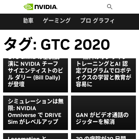
検索:
Skip
Toggle
to
Search
content
ター
自動車
ゲーミング
プロ グラフィックス
タグ:
GTC 2020
ロボティクスを学ぼう
GTC China の基調講
－ 無料のオンライン
演に NVIDIA チーフ
トレーニングとAI 認
サイエンティストのビ
定プログラムでロボテ
ル ダリー (Bill Dally)
ィクスの学習と教育が
が登壇
容易に
シミュレーションは無
限: NVIDIA
Omniverse で DRIVE
GAN がビデオ通話の
Sim がレベルアップ
ジッターを解消
Locomation と
20 の病院が20 日間