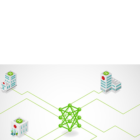
テッド ラーニングにより、データを共有せずに要件を予測
ータサイズに関係なく、より汎用化可能な AI モ
 ブリガム (マサチューセッツ総合病院) の研究者は、COVID-
から数時間後、あるいは数日後に酸素投与が必要になるかどう