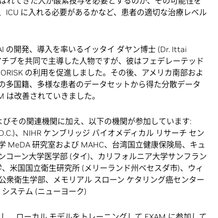
ばれてきた人が酸素投与を必要とするのか、その可能性を
ICU に入れる必要があるかなど、患者の適切な治療レベル
の開発、導入を率いるイッタイ ダヤン博士 (Dr. Ittai
M イニシアチブを共同で主導した人物ですが、彼はフェデレーテッド
ORISK の利用を促進しました。その後、アメリカ南部およ
の多国籍、多様な患者のデータセットから得た分散データ
M は改善されていきました。
よびその関連機関に加え、以下の機関が参加しています:
(ワシントン D.C.)、NIHR ケンブリッジ バイオメディカル リサーチ セン
学 MeDA 研究室および MAHC、台湾国立健康保険局、キュ
ロンコーン大学医学部 (タイ)、カリフォルニア大学サンフラン
学、米国国立衛生研究所 (メリーランド州ベセスダ市)、ウィ
公衆衛生学部、メモリアル スローン ケタリング癌センター
 システム (ニューヨーク)
し、ローカル モデルをトレーニングして EXAM に参加して