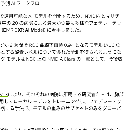
予測 AI ワークフロー
用可能な AI モデルを開発するため、NVIDIA とマサチ
中の 20 の病院による最大かつ最も多様な
フェデレーテッ
(
E
MR C
X
R
A
I
M
odel) に着手しました。
 週間で ROC 曲線下面積 0.94 となるモデル (AUC の
が必要とする酸素レベルについて優れた予測を得られるようにな
グ モデルは
NGC 上の NVIDIA Clara
の一部として、今後数
work
により、それぞれの病院に所属する研究者たちは、胸部
使用してローカル モデルをトレーニングし、フェデレーテッ
保護する手法で、モデルの重みのサブセットのみをグローバ