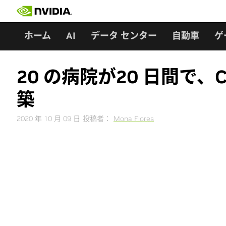
Skip
to
content
ホーム
AI
データ センター
自動車
ゲ
20 の病院が20 日間で、
築
2020 年 10 月 09 日
投稿者：
Mona Flores