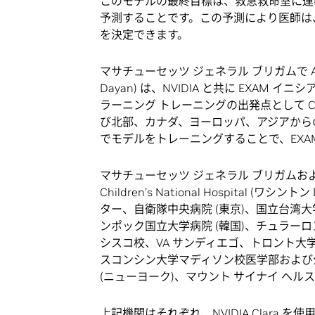
このモデルの最終目標は、救急救命室に運
予測することです。この予測により医師は、
を決定できます。
マサチューセッツ ジェネラル ブリガムで AI 
Dayan) は、NVIDIA と共に EXA
ラーニング トレーニングの出発点として C
び北部、カナダ、ヨーロッパ、アジアから
でモデルをトレーニングすることで、EXA
マサチューセッツ ジェネラル ブリガムお
Children’s National Hospital 
ター、自衛隊中央病院 (東京)、国立台湾大
ンポック国立大学病院 (韓国)、チュラー
シスコ校、VA サンディエゴ、トロント大
スコンシン大学マディソン校医学部および
(ニューヨーク)、マウント サイナイ ヘルス
上記機関はそれぞれ、
NVIDIA Clara
を使用