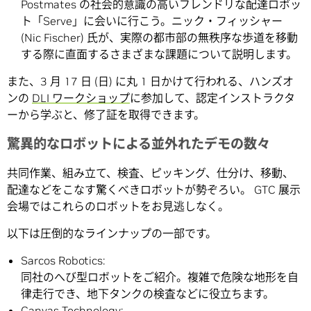
Postmates の社会的意識の高いフレンドリな配達ロボッ
ト「Serve」に会いに行こう。ニック・フィッシャー
(Nic Fischer) 氏が、実際の都市部の無秩序な歩道を移動
する際に直面するさまざまな課題について説明します。
また、3 月 17 日 (日) に丸 1 日かけて行われる、ハンズオ
ンの
DLI ワークショップ
に参加して、認定インストラクタ
ーから学ぶと、修了証を取得できます。
驚異的なロボットによる並外れたデモの数々
共同作業、組み立て、検査、ピッキング、仕分け、移動、
配達などをこなす驚くべきロボットが勢ぞろい。 GTC 展示
会場ではこれらのロボットをお見逃しなく。
以下は圧倒的なラインナップの一部です。
Sarcos Robotics:
同社のへび型ロボットをご紹介。複雑で危険な地形を自
律走行でき、地下タンクの検査などに役立ちます。
Canvas Technology: