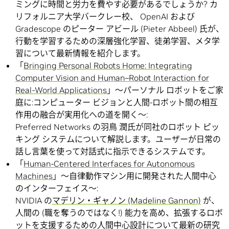
ミングに時間と労力を費やす必要があるでしょうか? カ
リフォルニア大学バークレー校、 OpenAI および
Gradescope のピーター アビール (Pieter Abbeel) 氏が、
行動を学習するための深層強化学習、徒弟学習、メタ学
習について最新情報を紹介します。
「
Bringing Personal Robots Home: Integrating
Computer Vision and Human–Robot Interaction for
Real-World Applications
」～パーソナル ロボットをご家
庭に:コンピューター ビジョンと人間-ロボット間の相互
作用の融合が実用化への道を開く～:
Preferred Networks の羽鳥 潤氏が同社のロボット ピッ
キング システムについて解説します。ユーザーが日常の
話し言葉を使って対話式に指示できるシステムです。
「
Human-Centered Interfaces for Autonomous
Machines
」～自律動作マシン用に開発された人間中心
のインターフェイス～:
NVIDIA の
マデリン・ギャノン (Madeline Gannon)
が、
人間の (職を奪うのではなく!) 能力を高め、拡張するロボ
ットを支援するための人間中心設計について最新の研究