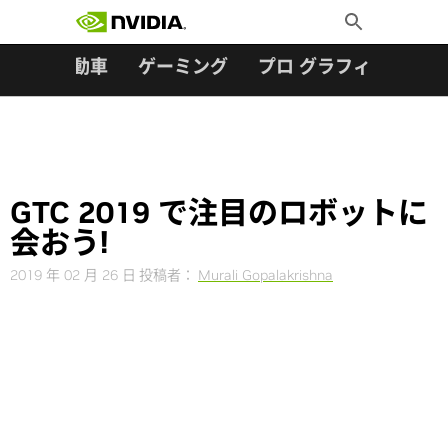
検索:
Skip
Toggle
to
Search
content
ター
自動車
ゲーミング
プロ グラフィックス
GTC 2019 で注目のロボットに
会おう!
2019 年 02 月 26 日
投稿者：
Murali Gopalakrishna