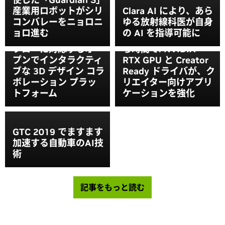
産業用ロボットがシリ
Clara AI により、あら
NVIDIA、
コンバレーをニョロニ
ゆる放射線科医が自身
「Omniverse」を発表
よりクリエイティブな
ョロ進む
の AI を指導可能に
— 複数ツールのワーク
作業を、より少ない待
フローに対応するオー
ち時間で: NVIDIA
プンでインタラクティ
RTX GPU と Creator
ブな 3D デザイン コラ
Ready ドライバが、ク
ボレーション プラッ
リエイター向けアプリ
トフォーム
ケーションを強化
GTC 2019 でますます
加速する自動車のAI技
術
記事をもっと読む