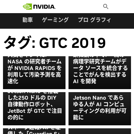
検索:
Skip
Toggle
to
Search
content
ター
自動車
ゲーミング
プロ グラフィックス
タグ:
GTC 2019
大気をキレイに:
顕微鏡の下で: 一流の
NASA の研究者チーム
病理学研究チームがデ
が NVIDIA RAPIDS を
ータ ソースを統合する
利用して汚染予測を高
ことでがんを検出する
速化
AI を開発
Jetson Nano を搭載
した250 ドルの DIY
Jetson Nano であら
自律動作ロボット、
ゆる人が AI コンピュ
JetBot が GTC で注目
ーティングの利用が可
の的に
能に
スネーク速報! AI を駆
使した「Guardian S」