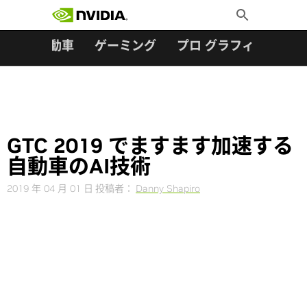
検索:
Skip
Toggle
to
Search
content
ター
自動車
ゲーミング
プロ グラフィックス
GTC 2019 でますます加速する
自動車のAI技術
2019 年 04 月 01 日
投稿者：
Danny Shapiro