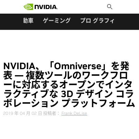
検索:
Skip
Toggle
to
Search
content
ター
自動車
ゲーミング
プロ グラフィックス
NVIDIA、「Omniverse」を発
表 — 複数ツールのワークフロ
ーに対応するオープンでインタ
ラクティブな 3D デザイン コラ
ボレーション プラットフォーム
2019 年 04 月 02 日
投稿者：
Frank DeLise