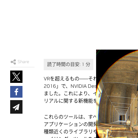
Share
VRを超えるもの――それは「高画質のVR」に
2016」で、NVIDIA DesignWorksと
ました。
これにより、インタラクティブな
リアルに関する新機能を開発者コミュニテ
これらのツールは、すべて
NVIDIA SDK
に
アプリケーションの開発に欠かせないすべ
種類近くのライブラリやAPIのほか、Andro