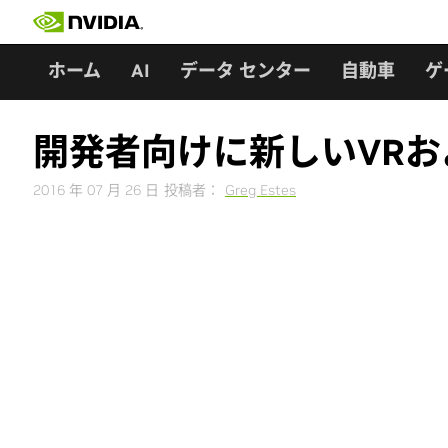
Skip
to
content
ホーム
AI
データ センター
自動車
ゲ
開発者向けに新しいVR
2016 年 07 月 26 日
投稿者：
Greg Estes