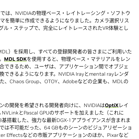
ースでは、NVIDIAの物理ベース・レイトレーシング・ソフトウ
パノラマを簡単に作成できるようになりました。カメラ選択リス
ングル・ステップで、完全にレイトレースされたVR体験とし
anguage （MDL）を採用し、すべての登録開発者の皆さまにご利用いた
。
MDL SDK
を使用すると、物理ベース・マテリアルをレン
合できるため、ユーザは、アプリケーション間でオブジェ
ようになります。NVIDIA Irayとmental rayレンダ
haos Group、OTOY、Adobeなどの企業も、MDLの
の開発を希望される開発者向けに、NVIDIAは
OptiX
レイ
NVLinkとPascal GPUのサポートを加えました（これに
Uを8基搭載した、強力な最新DGX-1アプライアンスが含まれま
では不可能だった、64 GBものシーンのビジュアリゼーショ
ter Effectsなどの市販アプリケーションのほか、Pixarなど