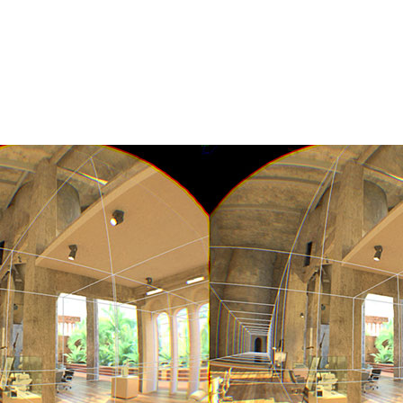
ほかなりません。このたびNVIDIAは、「SIGGRAPH
NVIDIA VRWorks向けに新しいSDKとアップデートを多数発表し
レイトレーシング、360度ビデオの作成、物理ベース・マテ
ィに提供します。
含まれています。このSDKには、GPUアクセラレーテッド・
ての要素が統合されています。登録開発者の皆さまは、100
id、Windows、Linux用のデバッギング・ツールやプロフ