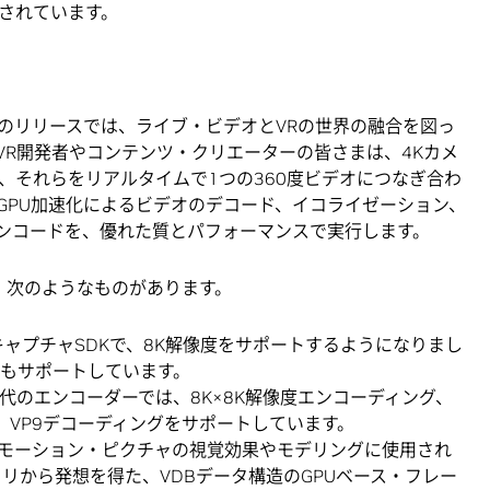
されています。
のリリースでは、ライブ・ビデオとVRの世界の融合を図っ
VR開発者やコンテンツ・クリエーターの皆さまは、4Kカメ
、それらをリアルタイムで1つの360度ビデオにつなぎ合わ
GPU加速化によるビデオのデコード、イコライゼーション、
ンコードを、優れた質とパフォーマンスで実行します。
には、次のようなものがあります。
オ・キャプチャSDKで、8K解像度をサポートするようになりまし
n APIもサポートしています。
al世代のエンコーダーでは、8K×8K解像度エンコーディング、
ィング、VP9デコーディングをサポートしています。
nVDBでモーション・ピクチャの視覚効果やモデリングに使用され
リから発想を得た、VDBデータ構造のGPUベース・フレー