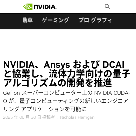
検索:
Skip
Toggle
to
Search
content
ター
自動車
ゲーミング
プロ グラフィックス
NVIDIA、Ansys および DCAI
と協業し、流体力学向けの量子
アルゴリズムの開発を推進
Gefion スーパーコンピューター上の NVIDIA CUDA-
Q が、量子コンピューティングの新しいエンジニア
リング アプリケーションを可能に
2025 年 06 月 30 日
投稿者：
Nicholas Harrigan