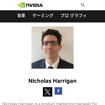
検索:
Skip
Toggle
to
Search
content
ター
自動車
ゲーミング
プロ グラフィックス
Nicholas Harrigan
Nicholas Harrigan is a product marketing manager for