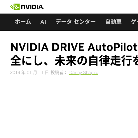
Skip
to
content
ホーム
AI
データ センター
自動車
ゲ
NVIDIA DRIVE Aut
全にし、未来の自律走行
2019 年 01 月 11 日
投稿者：
Danny Shapiro