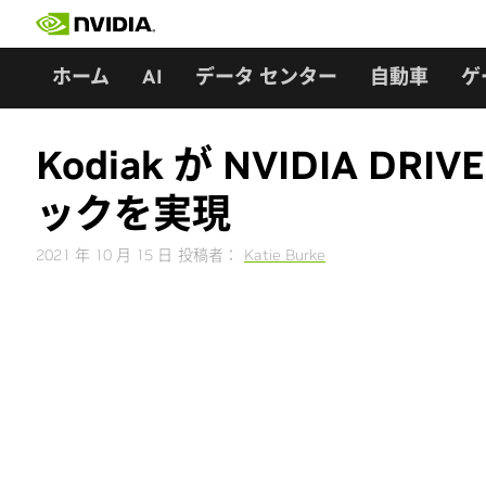
Skip
to
content
ホーム
AI
データ センター
自動車
ゲ
Kodiak が NVIDI
ックを実現
2021 年 10 月 15 日
投稿者：
Katie Burke