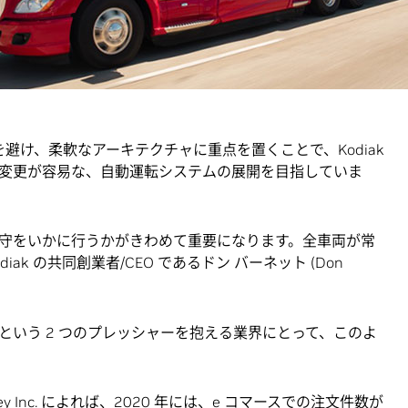
リコンバレーに拠点を置くスタートアップ Kodiak
送とロジスティクスの展開を目指すうえで採用しているアプロー
載した第 4 世代の車両を発表しました。シンプルな地図作製
ードウェア設計を採用し、
レベル 4 の自動運転機能
を実現し
避け、柔軟なアーキテクチャに重点を置くことで、Kodiak
変更が容易な、自動運転システムの展開を目指していま
守をいかに行うかがきわめて重要になります。全車両が常
k の共同創業者/CEO であるドン バーネット (Don
という 2 つのプレッシャーを抱える業界にとって、このよ
y Inc. によれば、2020 年には、e コマースでの注文件数が