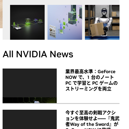
All NVIDIA News
業界最高水準：GeForce
NOW で、1 台のノート
PC で学習と PC ゲームの
ストリーミングを両立
今すぐ至高の剣戟アクシ
ョンを体験せよ――『鬼武
者Way of the Sword』が